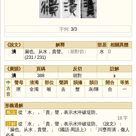
字例:
3/3
《說文》
解釋
部居
相關異體
潰
漏也。从水，貴聲。
〔胡對切〕
水
𤃘
(231 / 231)
《廣韻》
頁碼
反切
註解
潰
388
胡對
中
聲母
清濁
部位
聲調
韻攝
韻目
開合
等第
古
匣
全濁
喉
去
蟹
灰
/
隊
合
一
音
形義通解
略說:
從「
水
」，「
貴
」聲，表示水沖破堤防。
18 字
詳解:
從「
水
」，「
貴
」聲，表示水沖破堤防。《說文》：
「漏也。从水，貴聲。」《國語‧周語上》：「川壅而潰，傷人
必多。」