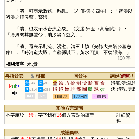
「
潰
」可表示敗逃、散亂。《左傳‧僖公四年》：「齊侯以
諸侯之師侵蔡，蔡潰。」
「
潰
」也表示水合流之貌。《文選‧宋玉〈高唐賦〉》：
「濞洶洶其無聲兮，潰淡淡而並入。」
「
潰
」還表示亂流、漫溢。清王士禛《光祿大夫靳公墓志
銘》：「時河道大壞，自蕭縣以下，黃水四潰，不復歸海。」
190 字
相關漢字:
水
,
貴
粵語音節
根據
同音字
詞例(
) /
&
解釋
備
會
繪
賄
檜
劊
澮
膾
薈
儈
潰瘍,潰爛,潰
黃
周
p46
p93
k
ui
2
憒
繢
獪
聵
鄶
闠
鱠
螝
嬇
決,潰散,潰敗,
李
何
p314
p333
瞶
襘
旝
禬
廥
潰不成軍
HKLS
人文
同聲同韻
同韻同調
同聲同調
其他方言讀音
本字庫於「
潰
」字下錄有
16
個方言點的讀音
詳細資
料
成語彙輯