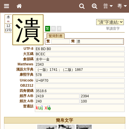
普
粵
水
潰
85
12
繁
簡
港
單讀音字
(15)
繁簡對應
繁
簡
溃
UTF-8
E6 BD B0
大五碼
BCEC
倉頡碼
水中一金
Matthews
2343
漢語大字典
（一版）1741；（二版）1867
康熙字典
578
Unicode
U+6F70
GB2312
四角號碼
3518.6
頻序 A/B
2419
2394
頻次 A/B
240
100
普通話
k
u
x
i
簡帛文字