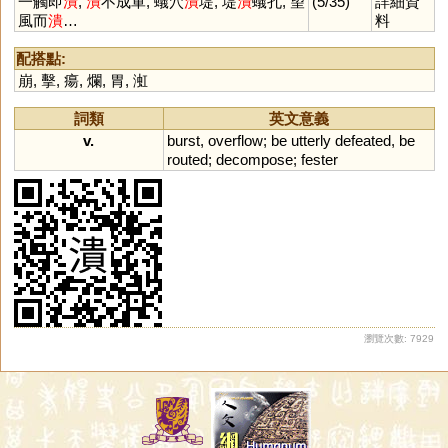
一觸即
潰
,
潰
不成軍, 蟻穴
潰
堤, 堤
潰
蟻孔, 望
(5/35)
詳細資
風而
潰
…
料
配搭點:
崩
,
擊
,
瘍
,
爛
,
胃
,
渱
詞類
英文意義
v.
burst
,
overflow
;
be
utterly
defeated
,
be
routed
;
decompose
;
fester
瀏覽次數: 7929