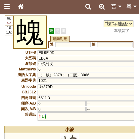
普
粵
虫
螝
142
10
繁
簡
港
單讀音字
(16)
繁簡對應
繁
簡
UTF-8
E8 9E 9D
大五碼
EB6A
倉頡碼
中戈竹戈
Matthews
0
漢語大字典
（一版）2879；（二版）3066
康熙字典
1021
Unicode
U+879D
GB2312
四角號碼
5611.3
頻序 A/B
0
--
頻次 A/B
0
--
普通話
h
u
小篆