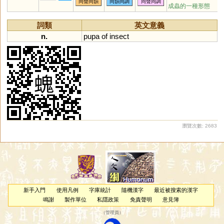
同聲同韻
同韻同調
同聲同調
成蟲的一種形態
詞類
英文意義
n.
pupa
of
insect
瀏覽次數: 2683
新手入門
使用凡例
字庫統計
隨機漢字
最近被搜索的漢字
鳴謝
製作單位
私隱政策
免責聲明
意見簿
（
管理員
）