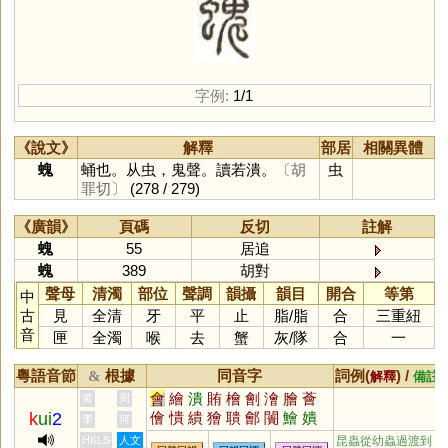
字例:
1/1
《說文》
解釋
部居
相關異體
螝
蛹也。从虫，鬼聲。讀若潰。
〔胡
虫
罪切〕
(278 / 279)
《廣韻》
頁碼
反切
註解
螝
55
居追
螝
389
胡對
聲母
清濁
部位
聲調
韻攝
韻目
開合
等第
中
古
見
全清
牙
平
止
脂
/
脂
合
三重紐
音
匣
全濁
喉
去
蟹
灰
/
隊
合
一
粵語音節
根據
同音字
詞例(
) /
&
解釋
備註
會
繪
潰
賄
檜
劊
澮
膾
薈
黃
周
k
ui
2
儈
憒
繢
獪
聵
鄶
闠
鱠
嬇
李
何
瞶
襘
旝
禬
廥
HKLS
人文
昆蟲從幼蟲過渡到