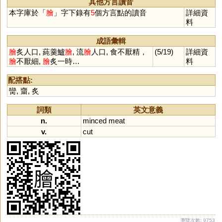
其他方言讀音
本字庫於「
膾
」字下錄有
5
個方言點的讀音
詳細資
料
成語彙輯
膾
炙人口, 蒓羹鱸
膾
, 流
膾
人口, 食不厭精，
(5/19)
詳細資
膾
不厭細,
膾
炙一時…
料
配搭點:
臠
,
齏
,
炙
詞類
英文意義
n.
minced
meat
v.
cut
瀏覽次數: 9753