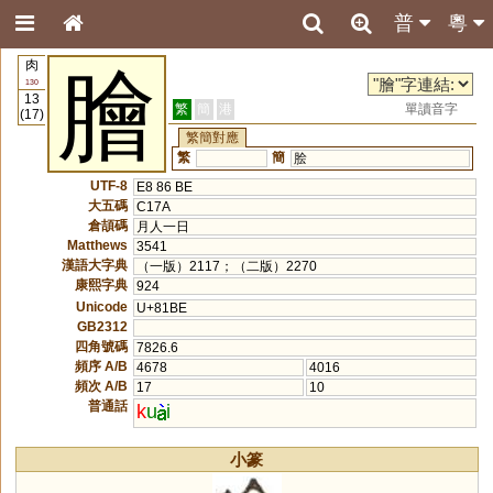
普
粵
肉
膾
130
13
繁
簡
港
單讀音字
(17)
繁簡對應
繁
簡
脍
UTF-8
E8 86 BE
大五碼
C17A
倉頡碼
月人一日
Matthews
3541
漢語大字典
（一版）2117；（二版）2270
康熙字典
924
Unicode
U+81BE
GB2312
四角號碼
7826.6
頻序 A/B
4678
4016
頻次 A/B
17
10
普通話
k
u
i
小篆