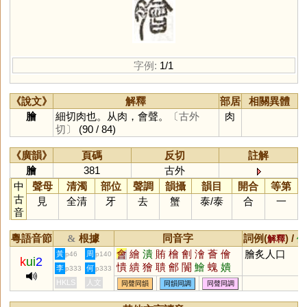
字例:
1/1
《說文》
解釋
部居
相關異體
膾
細切肉也。从肉，會聲。
〔古外
肉
切〕
(90 / 84)
《廣韻》
頁碼
反切
註解
膾
381
古外
中
聲母
清濁
部位
聲調
韻攝
韻目
開合
等第
古
見
全清
牙
去
蟹
泰
/
泰
合
一
音
粵語音節
根據
同音字
詞例(
) /
&
解釋
備
會
繪
潰
賄
檜
劊
澮
薈
儈
膾炙人口
黃
周
p46
p140
k
ui
2
憒
繢
獪
聵
鄶
闠
鱠
螝
嬇
李
何
p333
p333
瞶
襘
旝
禬
廥
HKLS
人文
同聲同韻
同韻同調
同聲同調