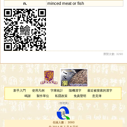
n.
minced
meat
or
fish
瀏覽次數: 3290
新手入門
使用凡例
字庫統計
隨機漢字
最近被搜索的漢字
鳴謝
製作單位
私隱政策
免責聲明
意見簿
（
管理員
）
在線人數： 3093
自 2014 年 7 月 8 日起