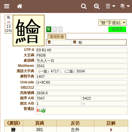
普
粵
魚
鱠
195
13
繁
簡
港
異讀字
(24)
繁簡對應
繁
簡
鲙
UTF-8
E9 B1 A0
大五碼
F8DB
倉頡碼
弓火人一日
Matthews
3541
漢語大字典
（一版）4717；（二版）5034
康熙字典
1407
Unicode
U+9C60
GB2312
四角號碼
2836.6
頻序 A/B
7047
5422
頻次 A/B
1
--
普通話
k
u
i
《廣韻》
頁碼
反切
註解
鱠
381
古外