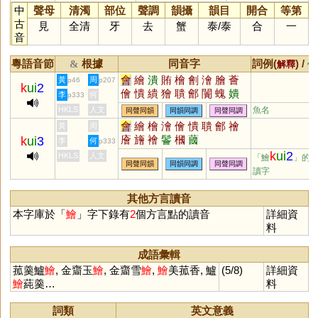
中
聲母
清濁
部位
聲調
韻攝
韻目
開合
等第
古
見
全清
牙
去
蟹
泰
/
泰
合
一
音
粵語音節
根據
同音字
詞例(
) /
&
解釋
備
會
繪
潰
賄
檜
劊
澮
膾
薈
黃
周
p46
p207
k
ui
2
儈
憒
繢
獪
聵
鄶
闠
螝
嬇
李
何
p333
瞶
襘
旝
禬
廥
HKLS
人文
魚名
同聲同韻
同韻同調
同聲同調
會
繪
檜
澮
儈
憒
聵
鄶
禬
黃
周
廥
旝
襘
鬠
槶
蔮
k
ui
3
李
何
p333
k
ui
2
HKLS
人文
「鱠
」的
同聲同韻
同韻同調
同聲同調
讀字
其他方言讀音
本字庫於「
鱠
」字下錄有
2
個方言點的讀音
詳細資
料
成語彙輯
菰羹鱸
鱠
, 金齏玉
鱠
, 金齏雪
鱠
,
鱠
美菰香, 鱸
(5/8)
詳細資
鱠
蒓羹…
料
詞類
英文意義