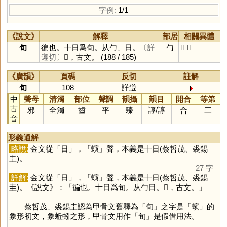
字例:
1/1
《說文》
解釋
部居
相關異體
旬
徧也。十日爲旬。从勹、日。
〔詳
勹
𠣙
𠣚
遵切〕
𠣙，古文。
(188 / 185)
《廣韻》
頁碼
反切
註解
旬
108
詳遵
中
聲母
清濁
部位
聲調
韻攝
韻目
開合
等第
古
邪
全濁
齒
平
臻
諄
/
諄
合
三
音
形義通解
略說:
金文從「
日
」，「
螾
」聲，本義是十日(蔡哲茂、裘錫
圭)。
27 字
詳解:
金文從「
日
」，「
螾
」聲，本義是十日(蔡哲茂、裘錫
圭)。《說文》：「徧也。十日爲旬。从勹日。𠣙，古文。」
蔡哲茂、裘錫圭認為甲骨文舊釋為「
旬
」之字是「
螾
」的
象形初文，象蚯蚓之形，甲骨文用作「
旬
」是假借用法。