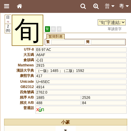
普
粵
日
旬
72
2
繁
簡
港
單讀音字
(6)
繁簡對應
繁
簡
UTF-8
E6 97 AC
大五碼
A6AF
倉頡碼
心日
Matthews
2915
漢語大字典
（一版）1485；（二版）1592
康熙字典
417
Unicode
U+65EC
GB2312
4914
四角號碼
2762.0
頻序 A/B
1885
2526
頻次 A/B
488
84
普通話
x
n
小篆