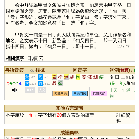
徐中舒認為甲骨文象卷曲迴環之形，旬表示由甲至癸十日
周匝循環之意。唐蘭、陳夢家則認為象龍蛇之形，「
旬
」與
「
云
」字形近，姚孝遂認為「
旬
」字是由「
云
」字演化而來，
可作參考。金文加從意符「
日
」造「
旬
」字。
甲骨文一旬是十日，商人以旬為紀時單位。又用作祭名和
地名。金文表示十日，新邑鼎：「旬又四日」，即十又四日，
指十四日。繁卣：「旬又一日」，即十一日。
277 字
相關漢字:
日
,
螾
,
云
粵語音節
根據
同音字
詞例(
) /
&
解釋
備
秦
循
巡
馴
栒
蓁
溱
紃
螓
旬日,上旬,旬
黃
周
p42
p70
c
eon
4
灥
嫀
,兼旬
(足一年)
(
李
何
p118
p311
十天)
HKLS
人文
十天;十年;滿、足
同聲同韻
同韻同調
同聲同調
夠
其他方言讀音
本字庫於「
旬
」字下錄有
20
個方言點的讀音
詳細資
料
成語彙輯