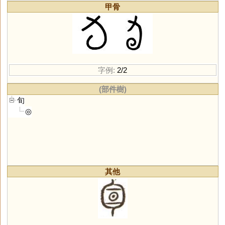
甲骨
字例:
2/2
(部件樹)
旬
◎
其他