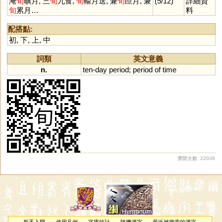
淹
旬
曠月, 三
旬
九食,
旬
輸月送, 兼
旬
匝月, 兼
(5/12)
詳細資
旬
累月…
料
配搭點:
初
,
下
,
上
,
中
詞類
英文意義
n.
ten
-
day
period
;
period
of
time
瀏覽次數: 22038