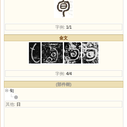
字例:
1/1
金文
字例:
4/4
(部件樹)
旬
◎
其他:
日