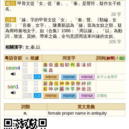
略說:
甲骨文從「
女
」從「
秦
」，「
秦
」是聲符，疑作女子姓
名。
26 字
詳解:
「
嫀
」字的甲骨文從「
女
」，「
秦
」聲。《類編．女
部》：「音秦，女字」。陳秉新認為「
嫀
」當為女奴之類，疑
為商時秦地女子。如《合集》1086：「周以嫀」。「
以
」為動
詞，致送、貢納、帶來之義，全句意謂周送來叫嫀的女奴。
105 字
相關漢字:
女
,
秦
,
以
粵語音節
根據
同音字
詞例(
) /
&
解釋
備註
秦
循
巡
旬
馴
栒
蓁
溱
紃
黃
周
c
eon
4
螓
灥
李
何
HKLS
人文
女子人名用字
同聲同韻
同韻同調
同聲同調
新
身
信
神
伸
辛
申
紳
鋅
黃
周
s
an
1
薪
呻
砷
娠
珅
莘
胂
燊
詵
李
何
籸
鯓
眒
阠
柛
妽
峷
槂
駪
HKLS
人文
古國名
同聲同韻
同韻同調
同聲同調
兟
甡
屾
侁
氠
詞類
英文意義
n.
female
proper
name
in
antiquity