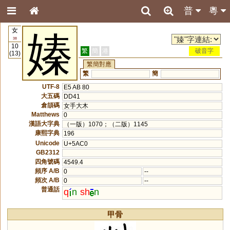
普
粵
女
嫀
38
10
繁
簡
港
破音字
(13)
繁簡對應
繁
簡
UTF-8
E5 AB 80
大五碼
DD41
倉頡碼
女手大木
Matthews
0
漢語大字典
（一版）1070；（二版）1145
康熙字典
196
Unicode
U+5AC0
GB2312
四角號碼
4549.4
頻序 A/B
0
--
頻次 A/B
0
--
普通話
q
n
sh
n
甲骨