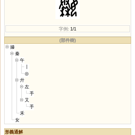
字例:
1/1
(部件樹)
嫀
秦
午
丨
◎
廾
左
手
又
手
禾
女
形義通解