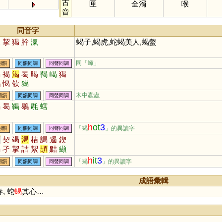
古
匣
全濁
喉
音
同音字
蠍
挈
猲
肸
滊
蝎子,蝎虎,蛇蝎美人,蝎螫
同「
蠍
」
同韻
同韻同調
同聲同調
喝
褐
渴
曷
暍
鞨
嵑
猲
鶡
愒
欱
獦
木中蠹蟲
同韻
同韻同調
同聲同調
褐
曷
鞨
鶡
毼
螛
h
ot
3
「蝎
」的異讀字
同韻
同韻同調
同聲同調
頁
契
竭
渴
桔
謁
遏
鍥
碣
孑
挈
詰
絜
頡
黠
纈
擷
羯
楬
襭
朅
鐑
蝢
蛪
h
it
3
「蝎
」的異讀字
同韻
同韻同調
同聲同調
緳
藒
鞊
洯
滊
褉
蛣
嵑
成語彙輯
毒, 蛇
蝎
其心…