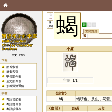
虫
蝎
142
9
繁
簡
港
(15)
繁簡對應
繁
小篆
中文
ENG
字形
部首索引
筆畫索引
甲骨部件表
字例:
1/1
金文部件表
形義源流通解
字音
《說文》
蝎
蝤蠐也。从虫，曷聲
粵語音節表
粵語聲母表
《廣韻》
頁碼
反切
粵語韻母表