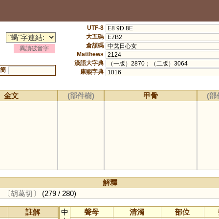
UTF-8
E8 9D 8E
大五碼
E7B2
倉頡碼
中戈日心女
異讀破音字
Matthews
2124
漢語大字典
（一版）2870；（二版）3064
簡
康熙字典
1016
金文
(部件樹)
甲骨
(部
解釋
。
〔胡葛切〕
(279 / 280)
註解
中
聲母
清濁
部位