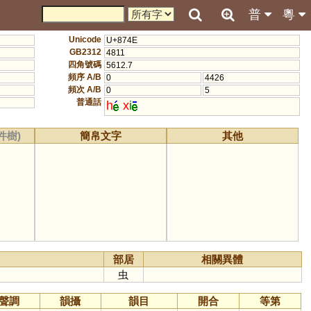
普
粵
Unicode
U+874E
GB2312
4811
四角號碼
5612.7
頻序 A/B
0
4426
頻次 A/B
0
5
普通話
h
x
i
件樹)
簡帛文字
其他
部居
相關異體
虫
聲調
韻攝
韻目
開合
等第