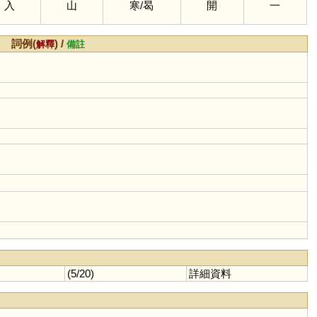
入
山
寒
/
曷
開
一
詞例(
) /
解釋
備註
(5/20)
詳細資料