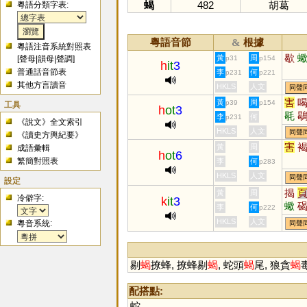
蝎
482
胡葛
粵語分類字表:
粵語音節
根據
&
粵語注音系統對照表
歇
黃
周
[
聲母
|
韻母
|
聲調
]
p31
p154
h
it
3
普通話音節表
李
何
p231
p221
其他方言讀音
HKLS
人文
同聲
害
黃
周
p39
p154
工具
h
ot
3
毼
李
何
p231
《說文》全文索引
HKLS
人文
同聲
《讀史方輿紀要》
害
黃
周
成語彙輯
h
ot
6
繁簡對照表
李
何
p283
HKLS
人文
同聲
設定
揭
黃
周
冷僻字:
k
it
3
蠍
李
何
p222
訐
HKLS
人文
粵音系統:
同聲
硈
劼
剔
蝎
撩蜂, 撩蜂剔
蝎
, 蛇頭
蝎
尾, 狼貪
蝎
配搭點:
蛇