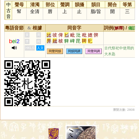
中
聲母
清濁
部位
聲調
韻攝
韻目
開合
等第
古
幫
全清
唇
上
止
脂
/
旨
開
三
音
粵語音節
根據
同音字
詞例(
) /
&
解釋
備註
比
彼
俾
匕
毗
沘
秕
媲
髀
黃
周
b
ei
2
畀
妣
柀
貏
崥
毘
鞞
疕
李
何
HKLS
人文
古代祭祀中使用的
同聲同韻
同韻同調
同聲同調
大木匙
瀏覽次數: 2808