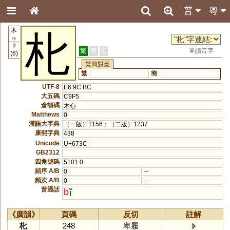
普
粵
木
朼
75
2
繁
簡
港
單讀音字
(6)
繁簡對應
繁
簡
UTF-8
E6 9C BC
大五碼
C9F5
倉頡碼
木心
Matthews
0
漢語大字典
（一版）1156；（二版）1237
康熙字典
438
Unicode
U+673C
GB2312
四角號碼
5101.0
頻序 A/B
0
--
頻次 A/B
0
--
普通話
b
《廣韻》
頁碼
反切
註解
朼
248
卑履