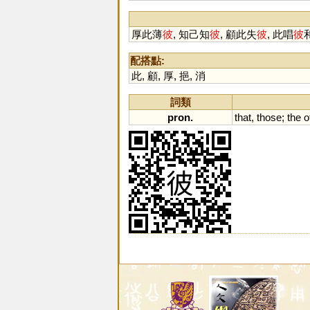
厚此薄
彼
, 知己知
彼
, 顧此失
彼
, 此唱
彼
配搭點:
此
,
顧
,
厚
,
挹
,
消
詞類
pron.
that
,
those
;
the
o