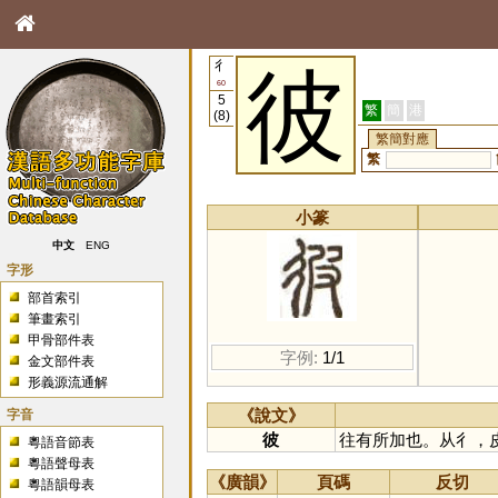
彳
彼
60
5
繁
簡
港
(8)
繁簡對應
繁
小篆
中文
ENG
字形
部首索引
筆畫索引
甲骨部件表
字例:
1/1
金文部件表
形義源流通解
字音
《說文》
彼
往有所加也。从彳，
粵語音節表
粵語聲母表
《廣韻》
頁碼
反切
粵語韻母表