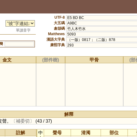
UTF-8
E5 BD BC
大五碼
A9BC
倉頡碼
竹人木竹水
單讀音字
Matthews
5093
漢語大字典
（一版）0817；（二版）878
簡
康熙字典
293
金文
(部件樹)
甲骨
(部
解釋
皮聲。
〔補委切〕
(43 / 37)
註解
中
聲母
清濁
部位