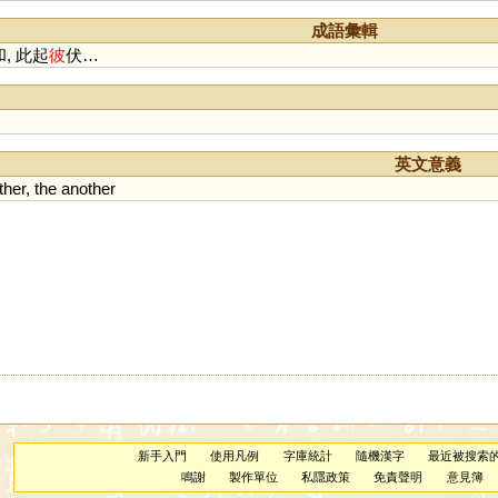
成語彙輯
和, 此起
彼
伏…
英文意義
ther
,
the
another
新手入門
使用凡例
字庫統計
隨機漢字
最近被搜索
鳴謝
製作單位
私隱政策
免責聲明
意見簿