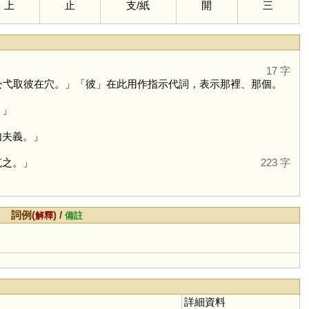
上
止
支
/
紙
開
三
17 字
公弋取彼在穴。」「
彼
」在此用作指示代詞，表示那裡、那個。
。」
如夫義。」
克之。」
223 字
詞例(
) /
解釋
備註
詳細資料