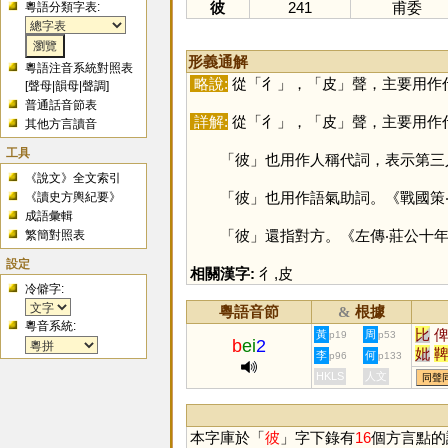
彼
241
甫委
粵語分類字表:
形義通解
粵語注音系統對照表
略說:
從「
彳
」，「
皮
」聲，主要用作
[
聲母
|
韻母
|
聲調
]
普通話音節表
詳解:
從「
彳
」，「
皮
」聲，主要用作
其他方言讀音
工具
「
彼
」也用作人稱代詞，表示第三
《說文》全文索引
「
彼
」也用作語氣助詞。《戰國策
《讀史方輿紀要》
成語彙輯
「
彼
」還指對方。《左傳‧莊公十
繁簡對照表
設定
相關漢字:
彳
,
皮
冷僻字:
粵語音節
根據
&
粵音系統:
比
黃
周
p19
p53
b
ei
2
妣
李
何
p96
p133
HKLS
人文
同聲
本字庫於「
彼
」字下錄有
16
個方言點的