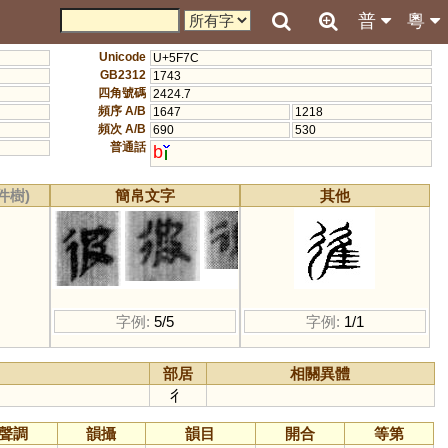
普
粵
Unicode
U+5F7C
GB2312
1743
四角號碼
2424.7
頻序 A/B
1647
1218
頻次 A/B
690
530
普通話
b
件樹)
簡帛文字
其他
字例:
5/5
字例:
1/1
部居
相關異體
彳
聲調
韻攝
韻目
開合
等第