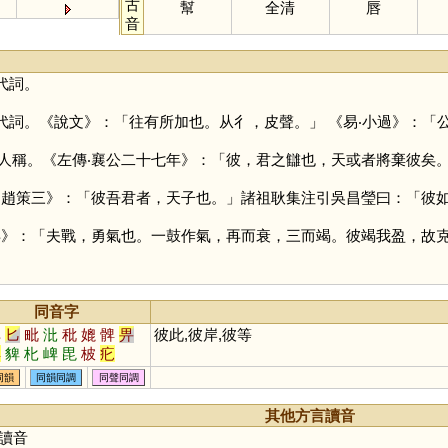
古
幫
全清
唇
音
代詞。
代詞。《說文》：「往有所加也。从彳，皮聲。」 《易‧小過》：「
人稱。《左傳‧襄公二十七年》：「彼，君之讎也，天或者將棄彼矣
‧趙策三》：「彼吾君者，天子也。」諸祖耿集注引吳昌瑩曰：「彼
年》：「夫戰，勇氣也。一鼓作氣，再而衰，三而竭。彼竭我盈，故
同音字
俾
匕
毗
沘
秕
媲
髀
畀
彼此,彼岸,彼等
鞞
貏
朼
崥
毘
柀
疕
同韻
同韻同調
同聲同調
其他方言讀音
讀音