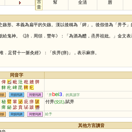
古
幫
全清
唇
音
之鏃形。本義為扁平的矢鏃。漢以後稱為「
錍
」。後假借為「畀予」
給鬼神。《詩．周頌．豐年》：「為酒為醴，烝畀祖妣。」金文表示付
堆．足臂十一脈灸經》：「疾畀(痹)」，表示麻痹。
同音字
彼
俾
匕
毗
沘
秕
媲
髀
柀
貏
朼
崥
毘
鞞
疕
b
ei
3
「畀
」的異讀字
同韻
同韻同調
同聲同調
費
秘
臂
輩
泌
庇
痹
陂
付畀
,賦畀
(交託)
潷
痺
鉍
毖
賁
珌
跛
轡
芘
琲
疪
粊
飶
鄪
閟
柲
給予
同韻
同韻同調
同聲同調
祕
其他方言讀音
讀音