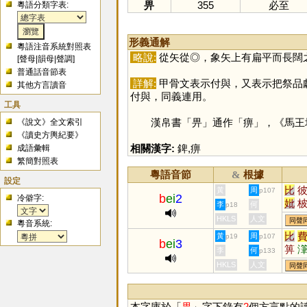
畀
355
必至
粵語分類字表:
形義通解
粵語注音系統對照表
略說:
從矢從◎，象矢上有扁平而長闊
[
聲母
|
韻母
|
聲調
]
普通話音節表
詳解:
甲骨文表示付與，又表示把祭品獻
其他方言讀音
付與，同義連用。
工具
漢帛書「
畀
」通作「
痹
」，《馬王
《說文》全文索引
《讀史方輿紀要》
相關漢字:
錍
,
痹
成語彙輯
繁簡對照表
粵語音節
根據
&
設定
比
黃
周
p107
b
ei
2
冷僻字:
妣
李
何
p18
HKLS
人文
同聲
粵音系統:
比
黃
周
p19
p107
b
ei
3
箅
李
何
p133
詖
HKLS
人文
同聲
邲
本字庫於「
畀
」字下錄有
2
個方言點的