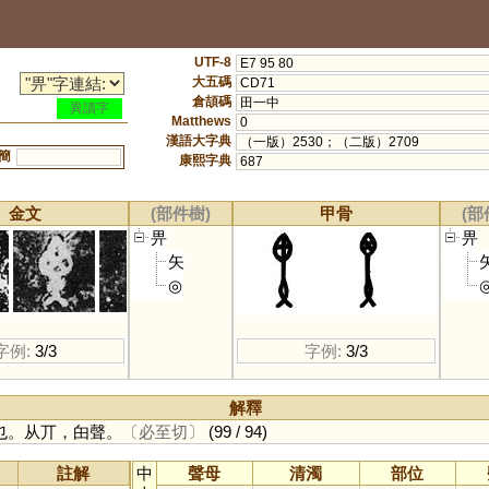
UTF-8
E7 95 80
大五碼
CD71
倉頡碼
田一中
異讀字
Matthews
0
漢語大字典
（一版）2530；（二版）2709
簡
康熙字典
687
金文
(部件樹)
甲骨
(部
畀
畀
矢
◎
字例:
3/3
字例:
3/3
解釋
也。从丌，甶聲。
〔必至切〕
(99 / 94)
註解
中
聲母
清濁
部位