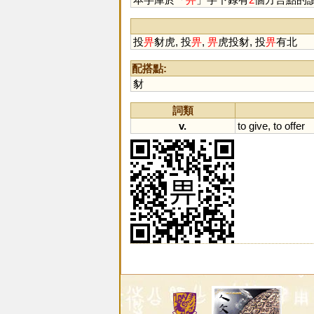
投
畀
豺虎, 投
畀
,
畀
虎投豺, 投
畀
有北
配搭點:
豺
詞類
v.
to
give
,
to
offer