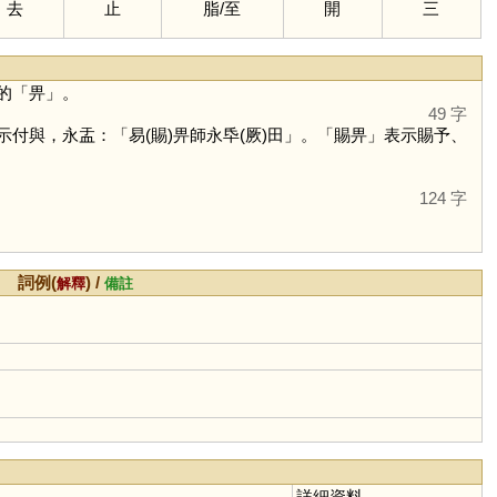
去
止
脂
/
至
開
三
的「
畀
」。
49 字
與，永盂：「易(賜)畀師永氒(厥)田」。「賜畀」表示賜予、
124 字
詞例(
) /
解釋
備註
詳細資料