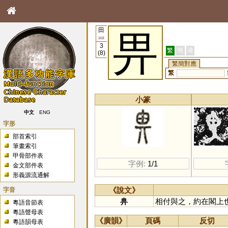
田
畀
102
3
繁
簡
港
(8)
繁簡對應
繁
小篆
中文
ENG
字形
部首索引
筆畫索引
甲骨部件表
字例:
1/1
金文部件表
形義源流通解
字音
《說文》
畁
相付與之，約在閣上
粵語音節表
粵語聲母表
《廣韻》
頁碼
反切
粵語韻母表