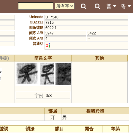
普
粵
Unicode
U+7540
GB2312
7815
四角號碼
6022.1
頻序 A/B
5947
5422
頻次 A/B
4
--
普通話
b
件樹)
簡帛文字
其他
矢
◎
字例:
3/3
部居
相關異體
丌
畀
聲調
韻攝
韻目
開合
等第