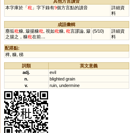
其他方言讀音
本字庫於「
秕
」字下錄有
9
個方言點的讀音
詳細資
料
成語彙輯
塵垢
秕
糠, 簸揚糠
秕
, 視如
秕
糠,
秕
言謬論, 簸
(5/10)
詳細資
之揚之，糠
秕
在前…
料
配搭點:
稗
,
糠
,
稊
詞類
英文意義
adj.
evil
n.
blighted
grain
v.
ruin
,
undermine