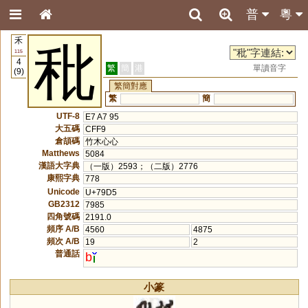
普
粵
禾
秕
115
4
繁
簡
港
單讀音字
(9)
繁簡對應
繁
簡
UTF-8
E7 A7 95
大五碼
CFF9
倉頡碼
竹木心心
Matthews
5084
漢語大字典
（一版）2593；（二版）2776
康熙字典
778
Unicode
U+79D5
GB2312
7985
四角號碼
2191.0
頻序 A/B
4560
4875
頻次 A/B
19
2
普通話
b
小篆