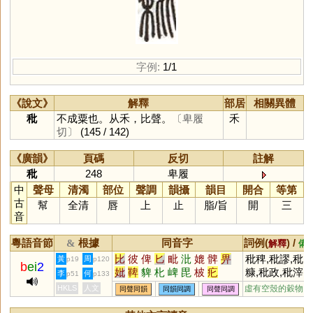
字例:
1/1
《說文》
解釋
部居
相關異體
秕
不成粟也。从禾，比聲。
〔卑履
禾
切〕
(145 / 142)
《廣韻》
頁碼
反切
註解
秕
248
卑履
中
聲母
清濁
部位
聲調
韻攝
韻目
開合
等第
古
幫
全清
唇
上
止
脂
/
旨
開
三
音
粵語音節
根據
同音字
詞例(
) /
&
解釋
備
比
彼
俾
匕
毗
沘
媲
髀
畀
秕稗,秕謬,秕
黃
周
p19
p120
b
ei
2
妣
鞞
貏
朼
崥
毘
柀
疕
糠,秕政,秕滓,
李
何
p51
p133
糠秕
HKLS
人文
虛有空殼的穀物
同聲同韻
同韻同調
同聲同調