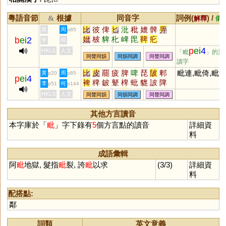
粵語音節
根據
同音字
詞例(
) /
&
解釋
備
比
彼
俾
匕
沘
秕
媲
髀
畀
黃
周
p85
妣
柀
貏
朼
崥
毘
鞞
疕
b
ei
2
李
何
p
ei
4
HKLS
人文
「毗
」的異
同聲同韻
同韻同調
同聲同調
讀字
比
皮
罷
疲
脾
啤
琵
陂
郫
毗連,毗倚,毗
黃
周
p20
p85
p
ei
4
裨
稗
鈹
鼙
椑
蚍
貔
詖
陴
李
何
p51
p144
駍
魾
蜱
膍
鞞
岯
崥
笓
毘
HKLS
人文
同聲同韻
同韻同調
同聲同調
邳
芘
阰
毞
猈
埤
紕
枇
蚽
蚾
鵧
螷
蠯
其他方言讀音
本字庫於「
毗
」字下錄有
5
個方言點的讀音
詳細資
料
成語彙輯
阿
毗
地獄, 髮指
毗
裂, 誇
毗
以求
(3/3)
詳細資
料
配搭點:
鄰
詞類
英文意義