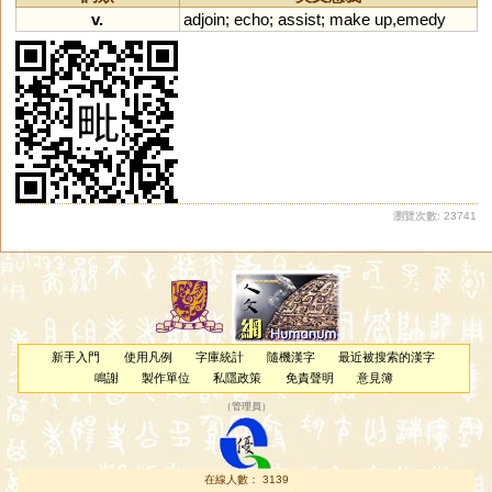
v.
adjoin
;
echo
;
assist
;
make
up
,
emedy
瀏覽次數: 23741
新手入門
使用凡例
字庫統計
隨機漢字
最近被搜索的漢字
鳴謝
製作單位
私隱政策
免責聲明
意見簿
（
管理員
）
在線人數： 3139