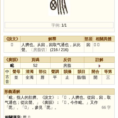
字例:
1/1
《說文》
解釋
部居
相關異體
𣬈
人臍也。从囟，囟取气通也，从比
囟
𣬉
毗
聲。
〔房脂切〕
(216 / 216)
《廣韻》
頁碼
反切
註解
毗
52
房脂
中
聲母
清濁
部位
聲調
韻攝
韻目
開合
等第
古
並
全濁
唇
平
止
脂
/
脂
開
三
音
形義通解
「
毗
」指人的肚臍。《說文》：「𣬈 ，人臍也。從囟，囟，取
气通也；從比聲。」《廣韻》︰「𣬈，今作毗。」又作
「
毘
」、「
𣬉
」，參見「
毘
」。
66 字
相關漢字:
毘
,
𣬉