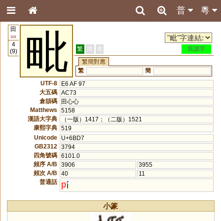
普
粵
田
毗
102
4
繁
簡
港
異讀字
(9)
繁簡對應
繁
簡
UTF-8
E6 AF 97
大五碼
AC73
倉頡碼
田心心
Matthews
5158
漢語大字典
（一版）1417；（二版）1521
康熙字典
519
Unicode
U+6BD7
GB2312
3794
四角號碼
6101.0
頻序 A/B
3906
3955
頻次 A/B
40
11
普通話
p
小篆