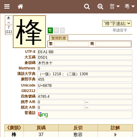
普
粵
木
桻
75
7
繁
簡
港
單讀音字
(11)
繁簡對應
繁
簡
UTF-8
E6 A1 BB
大五碼
D5D1
倉頡碼
木竹水十
Matthews
0
漢語大字典
（一版）1218；（二版）1306
康熙字典
455
Unicode
U+687B
GB2312
四角號碼
4795.4
頻序 A/B
0
--
頻次 A/B
0
--
普通話
f
ng
《廣韻》
頁碼
反切
註解
桻
37
敷容