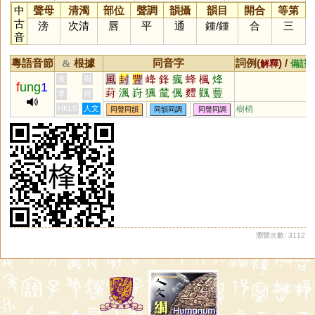
中
聲母
清濁
部位
聲調
韻攝
韻目
開合
等第
古
滂
次清
唇
平
通
鍾
/
鍾
合
三
音
粵語音節
根據
同音字
詞例(
) /
&
解釋
備註
風
封
豐
峰
鋒
瘋
蜂
楓
烽
黃
周
f
ung
1
葑
渢
崶
猦
檒
偑
麷
飌
蘴
李
何
酆
灃
犎
妦
夆
丰
HKLS
人文
樹梢
同聲同韻
同韻同調
同聲同調
瀏覽次數: 3112