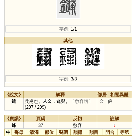
字例:
1/1
其他
字例:
3/3
《說文》
解釋
部居
相關異體
鏠
兵耑也。从金，逢聲。
〔敷容切〕
金
鋒
(297 / 299)
《廣韻》
頁碼
反切
註解
鋒
37
敷容
中
聲母
清濁
部位
聲調
韻攝
韻目
開合
等第