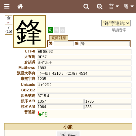
普
粵
金
鋒
167
7
繁
簡
港
單讀音字
(15)
繁簡對應
繁
簡
锋
UTF-8
E9 8B 92
大五碼
BE57
倉頡碼
金竹水十
Matthews
1883
漢語大字典
（一版）4210；（二版）4534
康熙字典
1235
Unicode
U+92D2
GB2312
四角號碼
8715.4
頻序 A/B
1357
1735
頻次 A/B
1064
238
普通話
f
ng
小篆