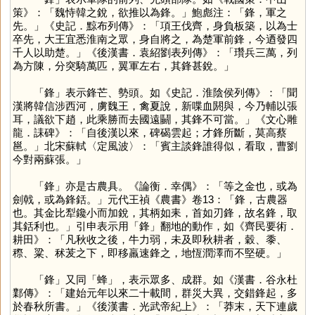
策》：「魏恃韓之銳，欲推以為鋒。」鮑彪注：「鋒，軍之
先。」《史記．黥布列傳》：「項王伐齊，身負板築，以為士
卒先，大王宜悉淮南之眾，身自將之，為楚軍前鋒，今迺發四
千人以助楚。」《後漢書．袁紹劉表列傳》：「瓚兵三萬，列
為方陳，分突騎萬匹，翼軍左右，其鋒甚銳。」
「
鋒
」表示鋒芒、勢頭。如《史記．淮陰侯列傳》：「聞
漢將韓信涉西河，虜魏王，禽夏說，新喋血閼與，今乃輔以張
耳，議欲下趙，此乘勝而去國遠鬭，其鋒不可當。」《文心雕
龍．誄碑》：「自後漢以來，碑碣雲起；才鋒所斷，莫高蔡
邕。」北宋蘇軾〈定風波〉：「賓主談鋒誰得似，看取，曹劉
今對兩蘇張。」
「
鋒
」亦是古農具。《論衡．幸偶》：「等之金也，或為
劍戟，或為鋒銛。」元代王禎《農書》卷13：「鋒，古農器
也。其金比犁鑱小而加銳，其柄如耒，首如刃鋒，故名鋒，取
其銛利也。」引申表示用「
鋒
」翻地的動作，如《齊民要術．
耕田》：「凡秋收之後，牛力弱，未及即秋耕者，穀、黍、
穄、粱、秫茇之下，即移羸速鋒之，地恆潤澤而不堅硬。」
「
鋒
」又同「
蜂
」，表示眾多、成群。如《漢書．谷永杜
鄴傳》：「建始元年以來二十載間，群災大異，交錯鋒起，多
於春秋所書。」《後漢書．光武帝紀上》：「莽末，天下連歲