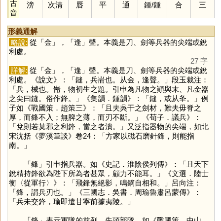
古
滂
次清
唇
平
通
鍾
/
鍾
合
三
音
形義通解
略說:
從「
金
」，「
逢
」聲。本義是刀、劍等兵器的尖端或銳
利處。
27 字
詳解:
從「
金
」，「
逢
」聲。本義是刀、劍等兵器的尖端或銳
利處。《說文》：「鏠，兵耑也。从金，逢聲。」段玉裁注：
「兵，械也。耑，物初生之題。引申為凡物之顚與末、凡金器
之尖曰鏠。俗作鋒。」《集韻．鍾韻》：「鏠，或从夆。」例
子如《戰國策．趙策三》：「且夫吳干之劍材，難夫毋脊之
厚，而鋒不入；無脾之薄，而刃不斷。」《荀子．議兵》：
「兌則若莫邪之利鋒，當之者潰。」又泛指器物的尖端，如北
宋沈括《夢溪筆談》卷24：「方家以磁石磨針鋒，則能指
南。」
「
鋒
」引申指兵器。如《史記．淮陰侯列傳》：「且天下
銳精持鋒欲為陛下所為者甚眾，顧力不能耳。」《文選．陸士
衡〈從軍行〉》：「飛鋒無絕影，鳴鏑自相和。」呂向注：
「鋒，謂兵刃也。」《三國志．吳書．周瑜魯肅呂蒙傳》：
「兵未交鋒，瑜即遣甘寧前據夷陵。」
「
鋒
」表示軍隊的前列、先頭部隊。如《戰國策．中山