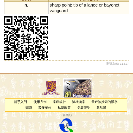
n.
sharp
point
;
tip
of
a
lance
or
bayonet
;
vanguard
瀏覽次數: 11317
新手入門
使用凡例
字庫統計
隨機漢字
最近被搜索的漢字
鳴謝
製作單位
私隱政策
免責聲明
意見簿
（
管理員
）