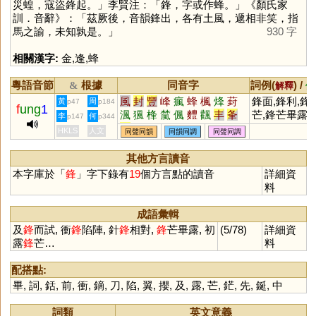
災蝗，寇盜鋒起。」李賢注：「鋒，字或作蜂。」《顏氏家
訓．音辭》：「茲厥後，音韻鋒出，各有土風，遞相非笑，指
馬之諭，未知孰是。」
930 字
相關漢字:
金
,
逢
,
蜂
粵語音節
根據
同音字
詞例(
) /
&
解釋
備
風
封
豐
峰
瘋
蜂
楓
烽
葑
鋒面,鋒利,鋒
黃
周
p47
p184
f
ung
1
渢
猦
桻
檒
偑
麷
飌
丰
夆
芒,鋒芒畢露,
李
何
p147
p344
妦
崶
蘴
犎
酆
灃
鋒,鋒芒逼人
HKLS
人文
同聲同韻
同韻同調
同聲同調
其他方言讀音
本字庫於「
鋒
」字下錄有
19
個方言點的讀音
詳細資
料
成語彙輯
及
鋒
而試, 衝
鋒
陷陣, 針
鋒
相對,
鋒
芒畢露, 初
(5/78)
詳細資
露
鋒
芒…
料
配搭點:
畢
,
詞
,
銛
,
前
,
衝
,
鏑
,
刀
,
陷
,
翼
,
攖
,
及
,
露
,
芒
,
鋩
,
先
,
鋋
,
中
詞類
英文意義