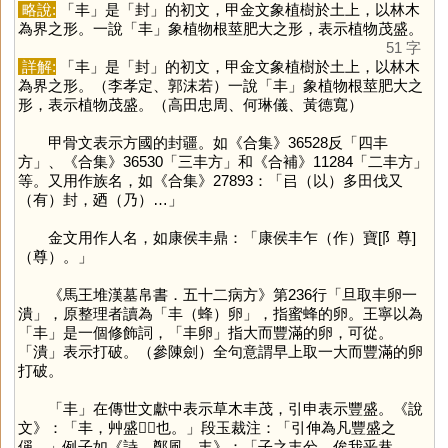
略說:
「
丰
」是「
封
」的初文，甲金文象植樹於土上，以林木
為界之形。一說「
丰
」象植物根莖肥大之形，表示植物茂盛。
51 字
詳解:
「
丰
」是「
封
」的初文，甲金文象植樹於土上，以林木
為界之形。（李孝定、郭沫若）一說「
丰
」象植物根莖肥大之
形，表示植物茂盛。（高田忠周、何琳儀、黃德寬）
甲骨文表示方國的封疆。如《合集》36528反「四丰
方」、《合集》36530「三丰方」和《合補》11284「二丰方」
等。又用作族名，如《合集》27893：「㠯（以）多田伐又
（有）封，廼（乃）…」
金文用作人名，如康侯丰鼎：「康侯丰乍（作）寶[阝尊]
（尊）。」
《馬王堆漢墓帛書．五十二病方》第236行「旦取丰卵一
潰」，原整理者讀為「丰（蜂）卵」，指蜜蜂的卵。王寧以為
「
丰
」是一個修飾詞，「丰卵」指大而豐滿的卵，可從。
「
潰
」表示打破。（參陳劍）全句意謂早上取一大而豐滿的卵
打破。
「
丰
」在傳世文獻中表示草木丰茂，引申表示豐盛。《說
文》：「丰，艸盛𡴀𡴀也。」段玉裁注：「引伸為凡豐盛之
偁。」例子如《詩．鄭風．丰》：「子之丰兮，俟我乎巷