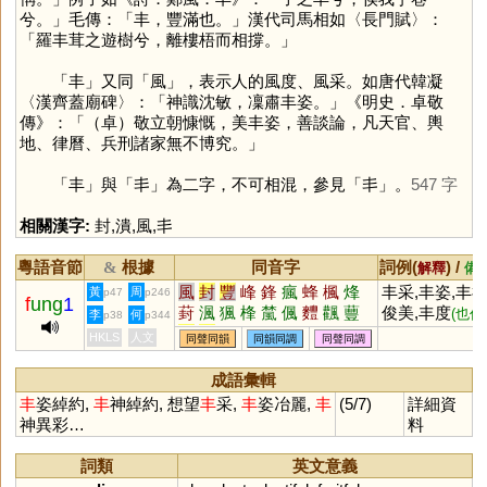
兮。」毛傳：「丰，豐滿也。」漢代司馬相如〈長門賦〉：
「羅丰茸之遊樹兮，離樓梧而相撐。」
「
丰
」又同「
風
」，表示人的風度、風采。如唐代韓凝
〈漢齊蓋廟碑〉：「神識沈敏，凜肅丰姿。」《明史．卓敬
傳》：「（卓）敬立朝慷慨，美丰姿，善談論，凡天官、輿
地、律曆、兵刑諸家無不博究。」
「
丰
」與「
丯
」為二字，不可相混，參見「
丯
」。
547 字
相關漢字:
封
,
潰
,
風
,
丯
粵語音節
根據
同音字
詞例(
) /
&
解釋
備
風
封
豐
峰
鋒
瘋
蜂
楓
烽
丰采,丰姿,丰
黃
周
p47
p246
f
ung
1
葑
渢
猦
桻
檒
偑
麷
飌
蘴
俊美,丰度
(也作
李
何
p38
p344
夆
妦
崶
酆
犎
灃
,丰茸
風度)
(草木
HKLS
人文
同聲同韻
同韻同調
同聲同調
茂盛)
成語彙輯
丰
姿綽約,
丰
神綽約, 想望
丰
采,
丰
姿冶麗,
丰
(5/7)
詳細資
神異彩…
料
詞類
英文意義