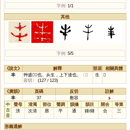
字例:
1/1
其他
字例:
5/5
《說文》
解釋
部居
相關異體
丰
艸盛𡴀𡴀也。从生，上下達也。
〔𢾭
生
𡴀
容切〕
(127 / 123)
《廣韻》
頁碼
反切
註解
丰
37
敷容
中
聲母
清濁
部位
聲調
韻攝
韻目
開合
等第
古
滂
次清
唇
平
通
鍾
/
鍾
合
三
音
形義通解