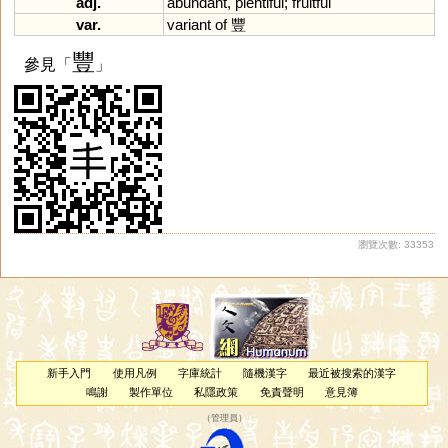
adj.
abundant
,
plentiful
;
fruitful
var.
variant
of
豐
豐
參見「
」
瀏覽次數: 33353
新手入門
使用凡例
字庫統計
隨機漢字
最近被搜索的漢字
鳴謝
製作單位
私隱政策
免責聲明
意見簿
（
管理員
）