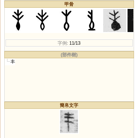
甲骨
字例:
11/13
(部件樹)
丰
簡帛文字