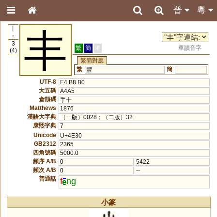
普
粵
丨
丰
2
3
繁
簡
港
單讀音字
(4)
繁簡對應
繁
簡
豐
UTF-8
E4 B8 B0
大五碼
A4A5
倉頡碼
手十
Matthews
1876
漢語大字典
（一版）0028；（二版）32
康熙字典
7
Unicode
U+4E30
GB2312
2365
四角號碼
5000.0
頻序 A/B
0
5422
頻次 A/B
0
--
普通話
f
ng
小篆