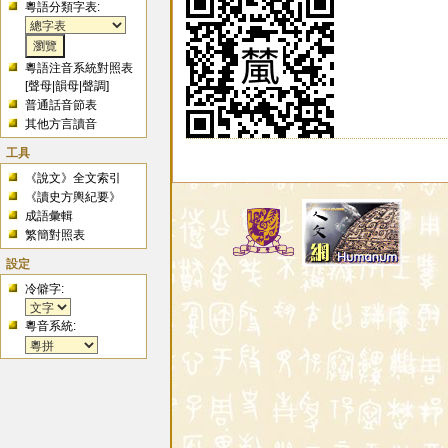
粵語分類字表:
粵語注音系統對照表
[
聲母
|
韻母
|
聲調
]
普通話音節表
其他方言讀音
工具
《說文》全文索引
《讀史方輿紀要》
成語彙輯
繁簡對照表
設定
冷僻字:
粵音系統: