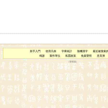
新手入門
使用凡例
字庫統計
隨機漢字
最近被搜索
鳴謝
製作單位
私隱政策
免責聲明
意見簿
（
管理員
）