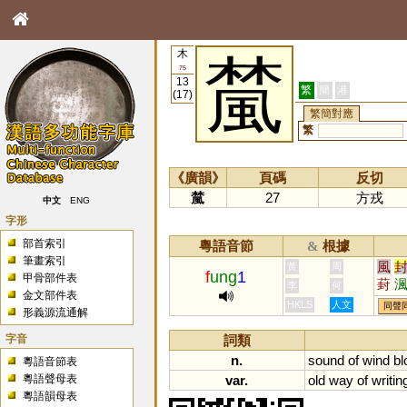
木
檒
75
13
繁
簡
港
(17)
繁簡對應
繁
《廣韻》
頁碼
反切
檒
27
方戎
中文
ENG
字形
部首索引
粵語音節
根據
&
筆畫索引
風
黃
周
f
ung
1
甲骨部件表
葑
李
何
金文部件表
酆
HKLS
人文
同聲
形義源流通解
字音
詞類
n.
sound
of
wind
bl
粵語音節表
粵語聲母表
var.
old
way
of
writin
粵語韻母表