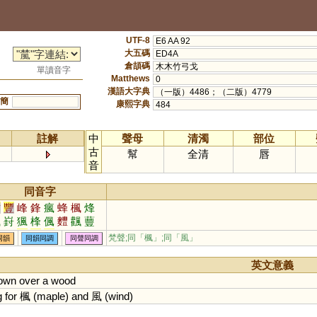
UTF-8
E6 AA 92
大五碼
ED4A
倉頡碼
木木竹弓戈
單讀音字
Matthews
0
漢語大字典
（一版）4486；（二版）4779
簡
康熙字典
484
註解
中
聲母
清濁
部位
古
幫
全清
唇
音
同音字
封
豐
峰
鋒
瘋
蜂
楓
烽
渢
崶
猦
桻
偑
麷
飌
蘴
灃
犎
妦
夆
丰
梵聲;同「
楓
」;同「
風
」
同韻
同韻同調
同聲同調
英文意義
own
over
a
wood
g
for
楓 (
maple
)
and
風 (
wind
)