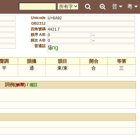
普
粵
Unicode
U+6A92
GB2312
四角號碼
4421.7
頻序 A/B
0
--
頻次 A/B
0
--
普通話
f
ng
聲調
韻攝
韻目
開合
等第
平
通
東
/
東
合
三
詞例(
) /
解釋
備註