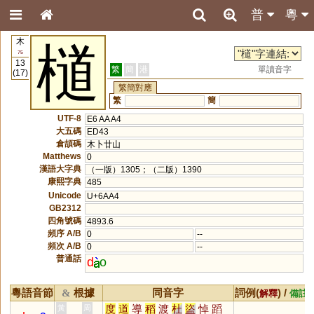
普
粵
木
檤
75
13
繁
簡
港
單讀音字
(17)
繁簡對應
繁
簡
UTF-8
E6 AA A4
大五碼
ED43
倉頡碼
木卜廿山
Matthews
0
漢語大字典
（一版）1305；（二版）1390
康熙字典
485
Unicode
U+6AA4
GB2312
四角號碼
4893.6
頻序 A/B
0
--
頻次 A/B
0
--
普通話
d
o
粵語音節
根據
同音字
詞例(
) /
&
解釋
備註
度
道
導
稻
渡
杜
盜
悼
蹈
黃
周