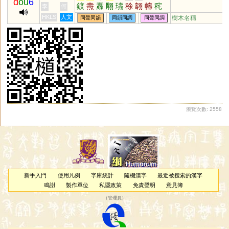
d
ou
6
鍍
燾
纛
翢
瓙
稌
翿
幬
秺
李
何
芏
HKLS
人文
樹木名稱
同聲同韻
同韻同調
同聲同調
瀏覽次數: 2558
新手入門
使用凡例
字庫統計
隨機漢字
最近被搜索的漢字
鳴謝
製作單位
私隱政策
免責聲明
意見簿
（
管理員
）