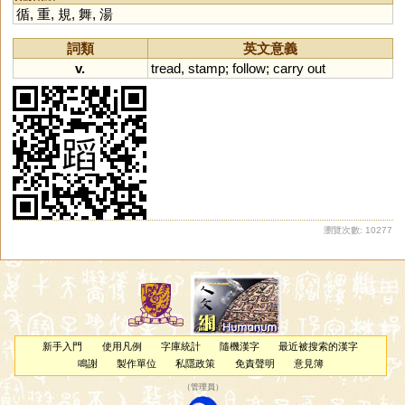
循
,
重
,
規
,
舞
,
湯
詞類
英文意義
v.
tread
,
stamp
;
follow
;
carry
out
瀏覽次數: 10277
新手入門
使用凡例
字庫統計
隨機漢字
最近被搜索的漢字
鳴謝
製作單位
私隱政策
免責聲明
意見簿
（
管理員
）