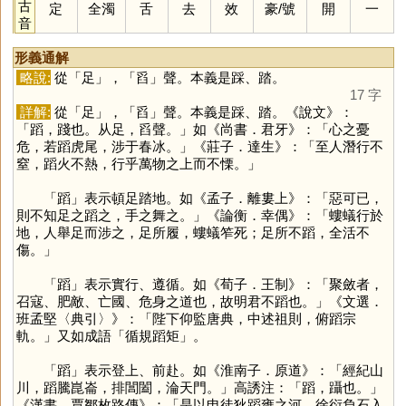
古
定
全濁
舌
去
效
豪
/
號
開
一
音
形義通解
略說:
從「
足
」，「
舀
」聲。本義是踩、踏。
17 字
詳解:
從「
足
」，「
舀
」聲。本義是踩、踏。《說文》：
「蹈，踐也。从足，舀聲。」如《尚書．君牙》：「心之憂
危，若蹈虎尾，涉于春冰。」《莊子．達生》：「至人潛行不
窒，蹈火不熱，行乎萬物之上而不慄。」
「
蹈
」表示頓足踏地。如《孟子．離婁上》：「惡可已，
則不知足之蹈之，手之舞之。」《論衡．幸偶》：「螻蟻行於
地，人舉足而涉之，足所履，螻蟻笮死；足所不蹈，全活不
傷。」
「
蹈
」表示實行、遵循。如《荀子．王制》：「聚斂者，
召寇、肥敵、亡國、危身之道也，故明君不蹈也。」《文選．
班孟堅〈典引〉》：「陛下仰監唐典，中述祖則，俯蹈宗
軌。」又如成語「循規蹈矩」。
「
蹈
」表示登上、前赴。如《淮南子．原道》：「經紀山
川，蹈騰崑崙，排閶闔，淪天門。」高誘注：「蹈，躡也。」
《漢書．賈鄒枚路傳》：「是以申徒狄蹈雍之河，徐衍負石入