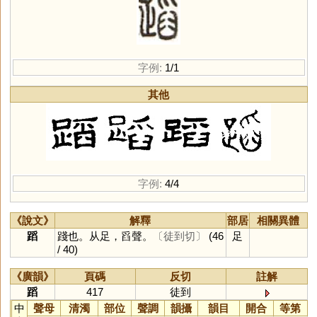
字例:
1/1
其他
字例:
4/4
《說文》
解釋
部居
相關異體
蹈
踐也。从足，舀聲。
〔徒到切〕
(46
足
/ 40)
《廣韻》
頁碼
反切
註解
蹈
417
徒到
中
聲母
清濁
部位
聲調
韻攝
韻目
開合
等第