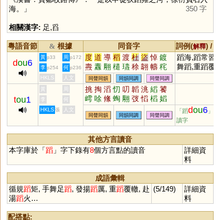
海。」
350 字
相關漢字:
足
,
舀
粵語音節
根據
同音字
詞例(
) /
&
解釋
度
道
導
稻
渡
杜
盜
悼
鍍
蹈海,蹈常習故
黃
周
p33
p172
d
ou
6
燾
纛
翢
檤
瓙
稌
翿
幬
秺
舞蹈,重蹈覆轍
李
何
p254
p236
芏
手舞足蹈,赴
HKLS
人文
同聲同韻
同韻同調
同聲同調
蹈火
挑
掏
滔
忉
叨
韜
洮
縚
饕
黃
周
嶀
唋
絛
蜪
翢
弢
慆
槄
嫍
t
ou
1
李
何
搯
幍
d
ou
6
HKLS
人文
張
「蹈
」的
同聲同韻
同韻同調
同聲同調
讀字
其他方言讀音
本字庫於「
蹈
」字下錄有
8
個方言點的讀音
詳細資
料
成語彙輯
循規
蹈
矩, 手舞足
蹈
, 發揚
蹈
厲, 重
蹈
覆轍, 赴
(5/149)
詳細資
湯
蹈
火…
料
配搭點: