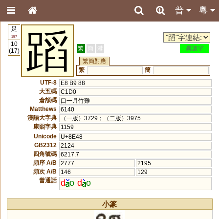
普
粵
足
蹈
157
10
繁
簡
港
異讀字
(17)
繁簡對應
繁
簡
UTF-8
E8 B9 88
大五碼
C1D0
倉頡碼
口一月竹難
Matthews
6140
漢語大字典
（一版）3729；（二版）3975
康熙字典
1159
Unicode
U+8E48
GB2312
2124
四角號碼
6217.7
頻序 A/B
2777
2195
頻次 A/B
146
129
普通話
d
o
d
o
小篆