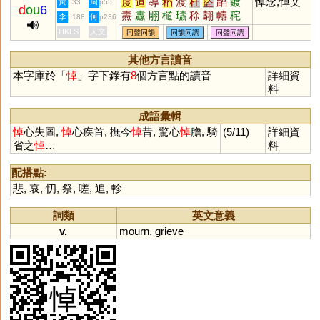
度
道
導
稻
渡
杜
盜
蹈
鍍
悼念,悼文
黃
周
p33
p55
d
ou
6
燾
纛
翢
檤
瓙
稌
翿
幬
秺
李
何
p188
p236
芏
HKLS
人文
同聲同韻
同韻同調
同聲同調
其他方言讀音
本字庫於「
悼
」字下錄有
8
個方言點的讀音
詳細資
料
成語彙輯
悼
心失圖,
悼
心疾首, 撫今
悼
昔, 驚心
悼
膽, 騎
(5/11)
詳細資
省之
悼
…
料
配搭點:
悲
,
哀
,
忉
,
祭
,
嗟
,
追
,
軫
詞類
英文意義
v.
mourn
,
grieve