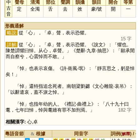
中
聲母
清濁
部位
聲調
韻攝
韻目
開合
等第
古
定
全濁
舌
去
效
豪
/
號
開
一
音
形義通解
略說:
從「
心
」，「
卓
」聲，表示恐懼。
15 字
詳解:
從「
心
」，「
卓
」聲，表示恐懼。《說文》：「懼也。
陳楚謂懼曰悼。从心，卓聲。」《楚辭‧九章‧抽思》：「願承閒
而自察兮，心震悼而不敢。」
「
悼
」也表示哀傷。《詩‧衛風‧氓》：「靜言思之，躬是悼
矣！」
「
悼
」還特指追念死者。南朝梁劉勰《文心雕龍‧哀吊》：
「以辭遣哀，蓋不淚之悼。」
「
悼
」也指年幼的人。《禮記‧曲禮上》：「八十九十曰
耄，七年曰悼，悼與耄雖有罪不加刑焉。」
182 字
相關漢字:
心
,
卓
粵語音節
根據
同音字
詞例(
) /
&
解釋
備