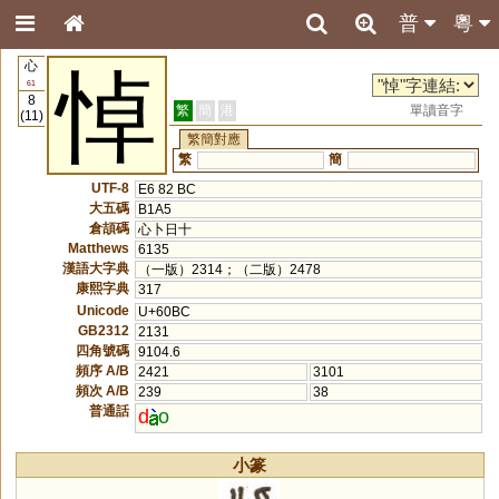
普
粵
心
悼
61
8
繁
簡
港
單讀音字
(11)
繁簡對應
繁
簡
UTF-8
E6 82 BC
大五碼
B1A5
倉頡碼
心卜日十
Matthews
6135
漢語大字典
（一版）2314；（二版）2478
康熙字典
317
Unicode
U+60BC
GB2312
2131
四角號碼
9104.6
頻序 A/B
2421
3101
頻次 A/B
239
38
普通話
d
o
小篆