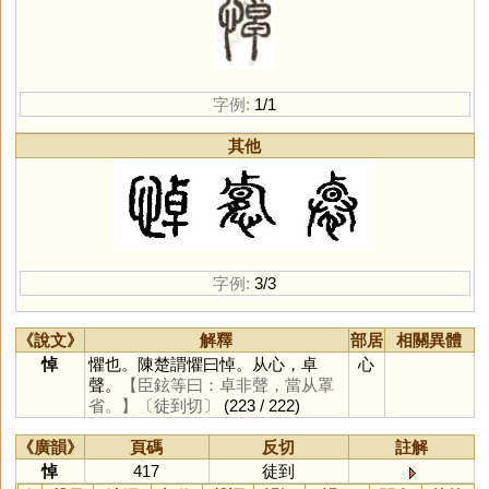
字例:
1/1
其他
字例:
3/3
《說文》
解釋
部居
相關異體
悼
懼也。陳楚謂懼曰悼。从心，卓
心
聲。
【臣鉉等曰：卓非聲，當从罩
省。】
〔徒到切〕
(223 / 222)
《廣韻》
頁碼
反切
註解
悼
417
徒到