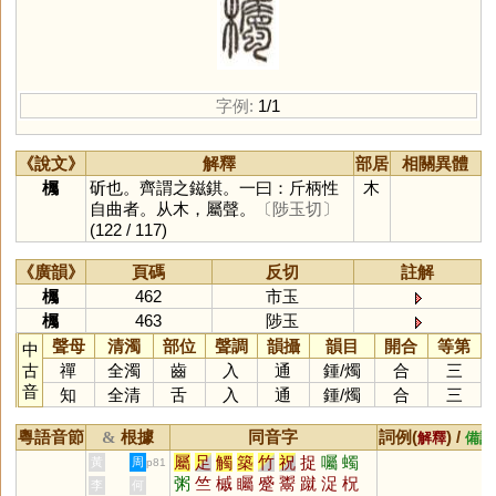
字例:
1/1
《說文》
解釋
部居
相關異體
欘
斫也。齊謂之鎡錤。一曰：斤柄性
木
自曲者。从木，屬聲。
〔陟玉切〕
(122 / 117)
《廣韻》
頁碼
反切
註解
欘
462
市玉
欘
463
陟玉
聲母
清濁
部位
聲調
韻攝
韻目
開合
等第
中
古
禪
全濁
齒
入
通
鍾
/
燭
合
三
音
知
全清
舌
入
通
鍾
/
燭
合
三
粵語音節
根據
同音字
詞例(
) /
&
解釋
備註
屬
足
觸
築
竹
祝
捉
囑
蠋
黃
周
p81
粥
竺
槭
矚
蹙
鬻
蹴
浞
柷
李
何