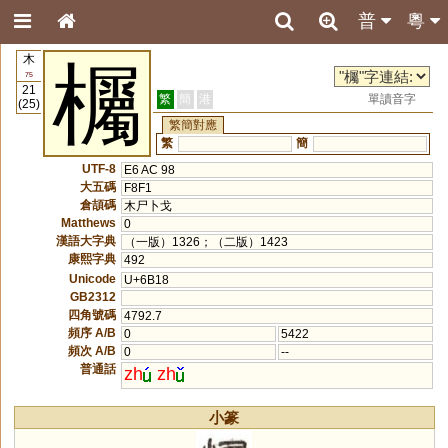
普
粵
木
欘
75
21
繁
簡
港
單讀音字
(25)
繁簡對應
繁
簡
UTF-8
E6 AC 98
大五碼
F8F1
倉頡碼
木尸卜戈
Matthews
0
漢語大字典
（一版）1326；（二版）1423
康熙字典
492
Unicode
U+6B18
GB2312
四角號碼
4792.7
頻序 A/B
0
5422
頻次 A/B
0
--
普通話
zh
zh
小篆