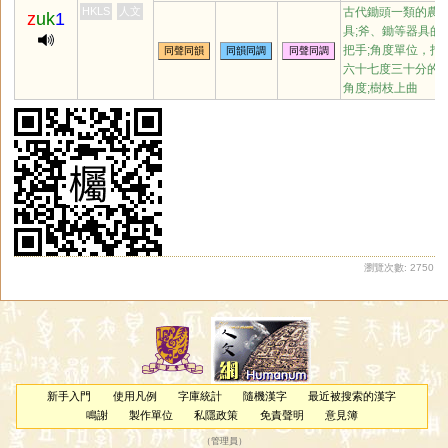
鏃
瘃
踧
茿
穛
喌
鷟
擉
灟
HKLS
人文
古代鋤頭一類的農
z
uk
1
噈
孎
殧
斀
顣
踿
穱
鉐
笁
具;斧、鋤等器具的
篫
篧
蠾
敳
斸
燭
筑
哫
触
把手;角度單位，指
同聲同韻
同韻同調
同聲同調
臅
鸀
六十七度三十分的
角度;樹枝上曲
瀏覽次數: 2750
新手入門
使用凡例
字庫統計
隨機漢字
最近被搜索的漢字
鳴謝
製作單位
私隱政策
免責聲明
意見簿
（
管理員
）