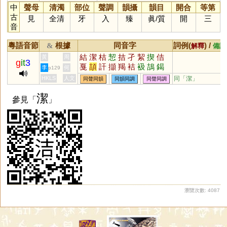
中
聲母
清濁
部位
聲調
韻攝
韻目
開合
等第
古
見
全清
牙
入
臻
眞
/
質
開
三
音
粵語音節
根據
同音字
詞例(
) /
&
解釋
備註
結
潔
桔
恝
拮
孑
絜
揳
佶
黃
周
g
it
3
戛
頡
訐
擷
羯
袺
衱
鴶
鍻
李
何
p129
迼
磍
狤
扴
洯
鮚
岊
HKLS
人文
同「
潔
」
同聲同韻
同韻同調
同聲同調
潔
參見「
」
瀏覽次數: 4087