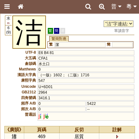
普
粵
水
洁
85
6
繁
簡
港
單讀音字
(9)
繁簡對應
繁
簡
潔
UTF-8
E6 B4 81
大五碼
CFA1
倉頡碼
水土口
Matthews
0
漢語大字典
（一版）1602；（二版）1716
康熙字典
547
Unicode
U+6D01
GB2312
2964
四角號碼
3416.1
頻序 A/B
0
5422
頻次 A/B
0
--
普通話
j
j
i
《廣韻》
頁碼
反切
註解
洁
469
居質