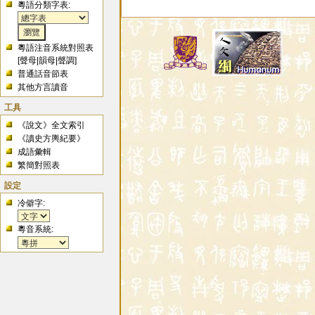
粵語分類字表:
粵語注音系統對照表
[
聲母
|
韻母
|
聲調
]
普通話音節表
其他方言讀音
工具
《說文》全文索引
《讀史方輿紀要》
成語彙輯
繁簡對照表
設定
冷僻字:
粵音系統: