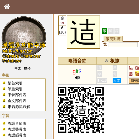
辵
迼
162
6
繁
簡
港
(10)
繁簡對應
繁
粵語音節
根據
&
結
黃
周
中文
ENG
g
it
3
戛
李
何
字形
磍
HKLS
人文
同聲
部首索引
筆畫索引
甲骨部件表
金文部件表
形義源流通解
字音
粵語音節表
粵語聲母表
粵語韻母表