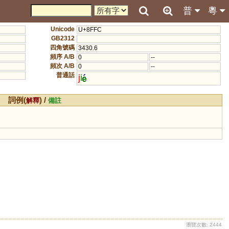
普
粵
Unicode
U+8FFC
GB2312
四角號碼
3430.6
頻序 A/B
0
--
頻次 A/B
0
--
普通話
j
i
詞例(
) /
解釋
備註
瀏覽次數: 2444