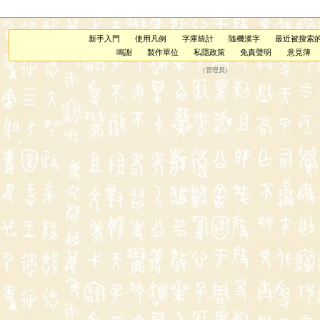
新手入門
使用凡例
字庫統計
隨機漢字
最近被搜索
鳴謝
製作單位
私隱政策
免責聲明
意見簿
（
管理員
）