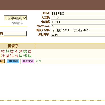
UTF-8
E8 BF BC
大五碼
D3F0
倉頡碼
卜土口
單讀音字
Matthews
0
漢語大字典
（一版）3827；（二版）4081
簡
康熙字典
1184
同音字
潔
桔
恝
拮
孑
絜
揳
佶
頡
訐
擷
羯
袺
衱
鴶
鍻
狤
扴
洁
洯
岊
鮚
跳躍
同韻
同韻同調
同聲同調