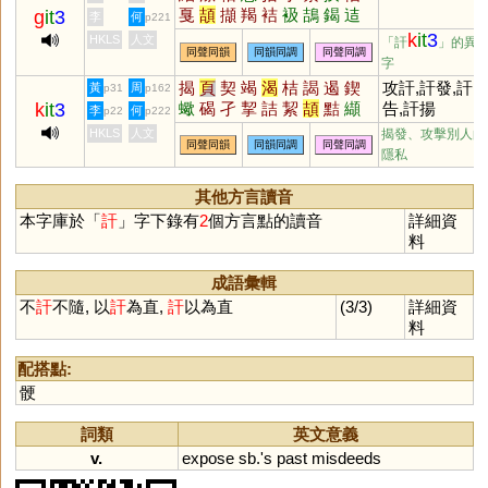
戛
頡
擷
羯
袺
衱
鴶
鍻
迼
g
it
3
李
何
p221
磍
狤
洁
扴
洯
鮚
岊
k
it
3
HKLS
人文
「訐
」的異
同聲同韻
同韻同調
同聲同調
字
揭
頁
契
竭
渴
桔
謁
遏
鍥
攻訐,訐發,訐
黃
周
p31
p162
k
it
3
蠍
碣
孑
挈
詰
絜
頡
黠
纈
告,訐揚
李
何
p22
p222
擷
羯
楬
襭
鞊
蝎
朅
蛣
褉
HKLS
人文
揭發、攻擊別人的
同聲同韻
同韻同調
同聲同調
嵑
劼
滊
洯
藒
緳
硈
蛪
蝢
隱私
鐑
其他方言讀音
本字庫於「
訐
」字下錄有
2
個方言點的讀音
詳細資
料
成語彙輯
不
訐
不隨, 以
訐
為直,
訐
以為直
(3/3)
詳細資
料
配搭點:
骾
詞類
英文意義
v.
expose
sb
.'
s
past
misdeeds