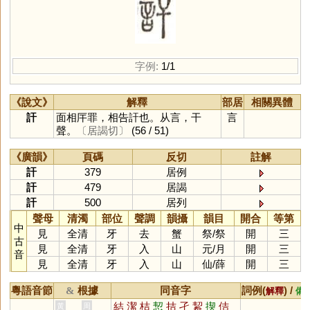
字例:
1/1
《說文》
解釋
部居
相關異體
訐
面相厈罪，相告訐也。从言，干
言
聲。
〔居謁切〕
(56 / 51)
《廣韻》
頁碼
反切
註解
訐
379
居例
訐
479
居謁
訐
500
居列
聲母
清濁
部位
聲調
韻攝
韻目
開合
等第
中
見
全清
牙
去
蟹
祭
/
祭
開
三
古
見
全清
牙
入
山
元
/
月
開
三
音
見
全清
牙
入
山
仙
/
薛
開
三
粵語音節
根據
同音字
詞例(
) /
&
解釋
備
結
潔
桔
恝
拮
孑
絜
揳
佶
黃
周