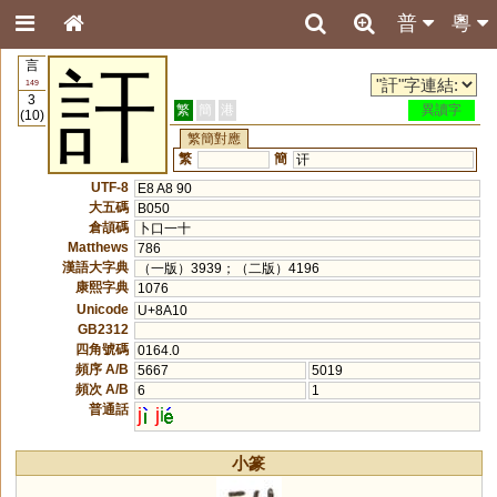
普
粵
言
訐
149
3
繁
簡
港
異讀字
(10)
繁簡對應
繁
簡
讦
UTF-8
E8 A8 90
大五碼
B050
倉頡碼
卜口一十
Matthews
786
漢語大字典
（一版）3939；（二版）4196
康熙字典
1076
Unicode
U+8A10
GB2312
四角號碼
0164.0
頻序 A/B
5667
5019
頻次 A/B
6
1
普通話
j
j
i
小篆