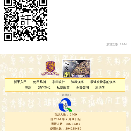
瀏覽次數: 8944
新手入門
使用凡例
字庫統計
隨機漢字
最近被搜索的漢字
鳴謝
製作單位
私隱政策
免責聲明
意見簿
（
管理員
）
在線人數： 2409
自 2014 年 7 月 8 日起
瀏覽人數： 80231367
使用次數： 294228435