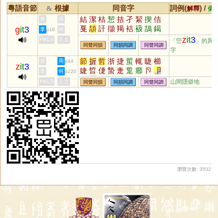
粵語音節
根據
同音字
詞例(
) /
&
解釋
備
結
潔
桔
恝
拮
孑
絜
揳
佶
黃
周
戛
頡
訐
擷
羯
袺
衱
鴶
鍻
g
it
3
李
何
p16
迼
磍
狤
洁
扴
洯
鮚
z
it
3
HKLS
人文
「岊
」的異
同聲同韻
同韻同調
同聲同調
字
節
折
哲
浙
捷
蜇
輒
睫
櫛
黃
周
p44
z
it
3
婕
晢
倢
蟄
疌
踅
癤
卪
卩
李
何
p220
楶
砓
擳
幯
尐
瀄
硩
淛
悊
HKLS
人文
山間隱僻地
同聲同韻
同韻同調
同聲同調
扻
瀏覽次數: 3502