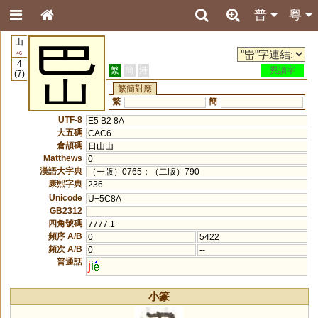
普
粵
山
岊
46
4
繁
簡
港
異讀字
(7)
繁簡對應
繁
簡
UTF-8
E5 B2 8A
大五碼
CAC6
倉頡碼
日山山
Matthews
0
漢語大字典
（一版）0765；（二版）790
康熙字典
236
Unicode
U+5C8A
GB2312
四角號碼
7777.1
頻序 A/B
0
5422
頻次 A/B
0
--
普通話
j
i
小篆