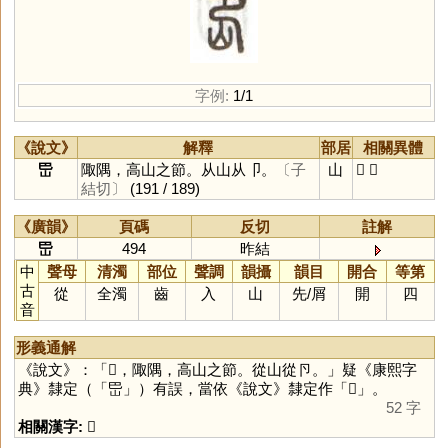
字例:
1/1
《說文》
解釋
部居
相關異體
岊
陬隅，高山之節。从山从卩。
〔子
山
𡵒
𡴺
結切〕
(191 / 189)
《廣韻》
頁碼
反切
註解
岊
494
昨結
中
聲母
清濁
部位
聲調
韻攝
韻目
開合
等第
古
從
全濁
齒
入
山
先
/
屑
開
四
音
形義通解
《說文》：「𡴹，陬隅，高山之節。從山從卪。」疑《康熙字
典》隸定（「
岊
」）有誤，當依《說文》隸定作「
𡴹
」。
52 字
相關漢字:
𡴹