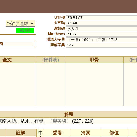
UTF-8
E6 B4 A7
大五碼
ACA8
倉頡碼
水大月
異讀字
Matthews
7106
漢語大字典
（一版）1604；（二版）1718
簡
康熙字典
549
金文
(部件樹)
甲骨
(部
解釋
東南入潁。从水，有聲。
〔榮美切〕
(227 / 226)
註解
中
聲母
清濁
部位