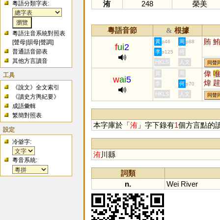
洧
248
榮美
粵語分類字表:
粵語音節
根據
&
粵語注音系統對照表
賄
黃
周
[
聲母
|
韻母
|
聲調
]
p46
p88
f
ui
2
普通話音節表
李
何
p125
其他方言讀音
HKLS
人文
同聲
偉
黃
周
工具
w
ai
5
煒
李
何
p70
《說文》全文索引
徫
HKLS
人文
同聲
《讀史方輿紀要》
成語彙輯
繁簡對照表
本字庫於「
洧
」字下錄有
1
個方言點的
設定
冷僻字:
洧
川縣
粵音系統:
詞類
n.
Wei
River