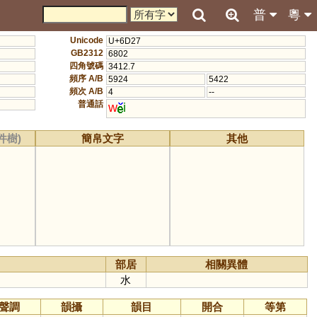
普
粵
Unicode
U+6D27
GB2312
6802
四角號碼
3412.7
頻序 A/B
5924
5422
頻次 A/B
4
--
普通話
w
i
件樹)
簡帛文字
其他
部居
相關異體
水
聲調
韻攝
韻目
開合
等第