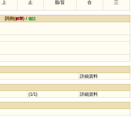
上
止
脂
/
旨
合
三
詞例(
) /
解釋
備註
詳細資料
(1/1)
詳細資料