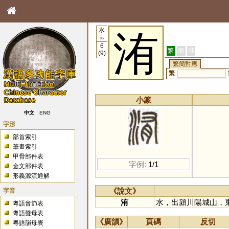
水
洧
85
6
繁
簡
港
(9)
繁簡對應
繁
小篆
中文
ENG
字形
部首索引
筆畫索引
甲骨部件表
字例:
1/1
金文部件表
形義源流通解
字音
《說文》
洧
水，出潁川陽城山，
粵語音節表
粵語聲母表
《廣韻》
頁碼
反切
粵語韻母表