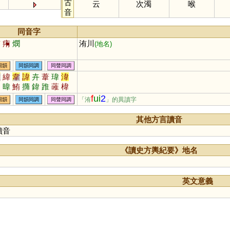
古
云
次濁
喉
音
同音字
鮪
痏
燘
洧川
(地名)
同韻
同韻同調
同聲同調
唯
緯
韋
諱
卉
葦
瑋
湋
韙
暐
鮪
撱
鍏
踓
蓶
椲
儰
濻
韡
瀢
蘤
薳
痏
蒍
f
ui
2
「洧
」的異讀字
同韻
同韻同調
同聲同調
其他方言讀音
讀音
《讀史方輿紀要》地名
英文意義