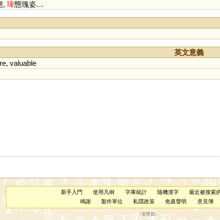
態,
瑋
態瑰姿…
英文意義
re
,
valuable
新手入門
使用凡例
字庫統計
隨機漢字
最近被搜索
鳴謝
製作單位
私隱政策
免責聲明
意見簿
（
管理員
）