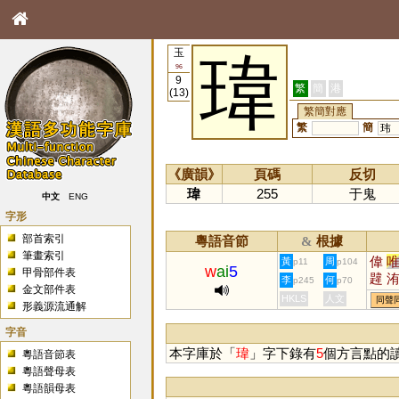
玉
瑋
96
9
繁
簡
港
(13)
繁簡對應
繁
簡
玮
《廣韻》
頁碼
反切
瑋
255
于鬼
中文
ENG
字形
部首索引
粵語音節
根據
&
筆畫索引
偉
黃
周
p11
p104
w
ai
5
甲骨部件表
韙
李
何
p245
p70
金文部件表
薳
HKLS
人文
同聲
形義源流通解
字音
本字庫於「
瑋
」字下錄有
5
個方言點的
粵語音節表
粵語聲母表
粵語韻母表