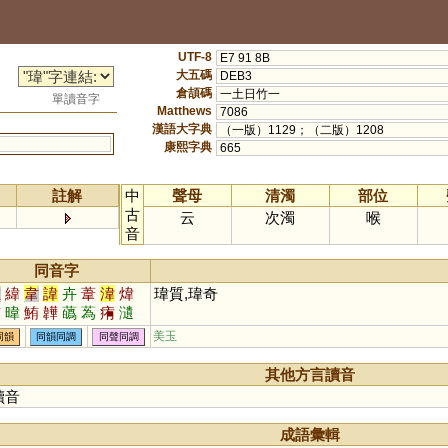
UTF-8
E7 91 8B
大五碼
DEB3
倉頡碼
一土日竹一
單讀音字
Matthews
7086
漢語大字典
（一版）1129；（二版）1208
康熙字典
665
註解
中
聲母
清濁
部位
古
云
次濁
喉
音
同音字
唯
緯
韋
諱
卉
葦
湋
煒
瑋質,瑋奇
洧
暐
鮪
韡
蘤
蒍
痏
瀢
濻
儰
徫
椲
蓶
踓
鍏
撱
美玉
同韻
同韻同調
同聲同調
其他方言讀音
讀音
成語彙輯