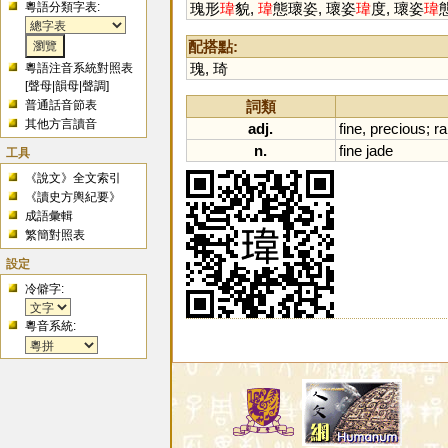
粵語分類字表:
瑰形
瑋
貌,
瑋
態瓌姿, 瓌姿
瑋
度, 瓌姿
瑋
配搭點:
瑰
,
琦
粵語注音系統對照表
[
聲母
|
韻母
|
聲調
]
詞類
普通話音節表
其他方言讀音
adj.
fine
,
precious
;
ra
n.
fine
jade
工具
《說文》全文索引
《讀史方輿紀要》
成語彙輯
繁簡對照表
設定
冷僻字:
粵音系統: