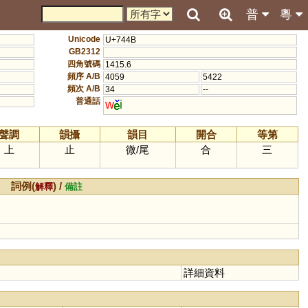
普
粵
Unicode
U+744B
GB2312
四角號碼
1415.6
頻序 A/B
4059
5422
頻次 A/B
34
--
普通話
w
i
聲調
韻攝
韻目
開合
等第
上
止
微
/
尾
合
三
詞例(
) /
解釋
備註
詳細資料