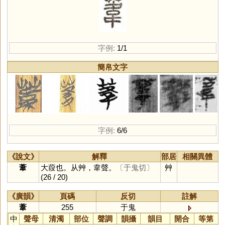
字例:
1/1
簡帛文字
字例:
6/6
《說文》
解釋
部居
相關異體
葦
大葭也。从艸，韋聲。
〔于鬼切〕
艸
(26 / 20)
《廣韻》
頁碼
反切
註解
葦
255
于鬼
中
聲母
清濁
部位
聲調
韻攝
韻目
開合
等第