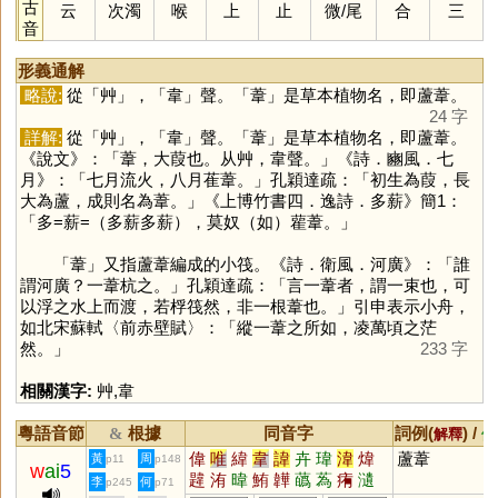
古
云
次濁
喉
上
止
微
/
尾
合
三
音
形義通解
略說:
從「
艸
」，「
韋
」聲。「
葦
」是草本植物名，即蘆葦。
24 字
詳解:
從「
艸
」，「
韋
」聲。「
葦
」是草本植物名，即蘆葦。
《說文》：「葦，大葭也。从艸，韋聲。」《詩．豳風．七
月》：「七月流火，八月萑葦。」孔穎達疏：「初生為葭，長
大為蘆，成則名為葦。」《上博竹書四．逸詩．多薪》簡1：
「多=薪=（多薪多薪），莫奴（如）雚葦。」
「
葦
」又指蘆葦編成的小筏。《詩．衛風．河廣》：「誰
謂河廣？一葦杭之。」孔穎達疏：「言一葦者，謂一束也，可
以浮之水上而渡，若桴筏然，非一根葦也。」引申表示小舟，
如北宋蘇軾〈前赤壁賦〉：「縱一葦之所如，凌萬頃之茫
然。」
233 字
相關漢字:
艸
,
韋
粵語音節
根據
同音字
詞例(
) /
&
解釋
備
偉
唯
緯
韋
諱
卉
瑋
湋
煒
蘆葦
黃
周
p11
p148
w
ai
5
韙
洧
暐
鮪
韡
蘤
蒍
痏
瀢
李
何
p245
p71