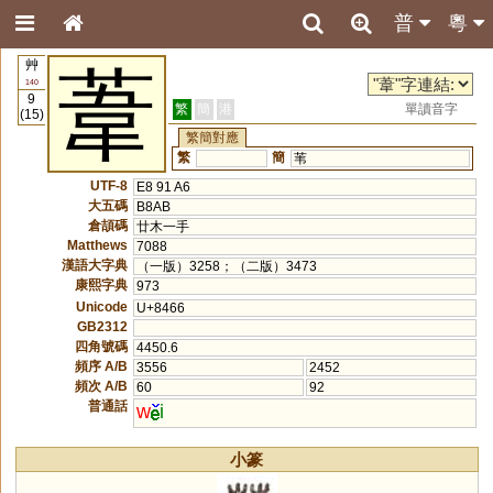
普
粵
艸
葦
140
9
繁
簡
港
單讀音字
(15)
繁簡對應
繁
簡
苇
UTF-8
E8 91 A6
大五碼
B8AB
倉頡碼
廿木一手
Matthews
7088
漢語大字典
（一版）3258；（二版）3473
康熙字典
973
Unicode
U+8466
GB2312
四角號碼
4450.6
頻序 A/B
3556
2452
頻次 A/B
60
92
普通話
w
i
小篆