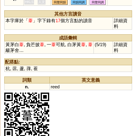
薳
濻
儰
徫
椲
蓶
踓
鍏
撱
HKLS
人文
同聲同韻
同韻同調
同聲同調
其他方言讀音
本字庫於「
葦
」字下錄有
17
個方言點的讀音
詳細資
料
成語彙輯
黃茅白
葦
, 負芒披
葦
, 一
葦
可航, 白茅黃
葦
,
葦
(5/19)
詳細資
籬茅舍…
料
配搭點:
杭
,
蓲
,
蘆
,
蘀
,
萑
詞類
英文意義
n.
reed