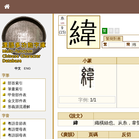
糸
緯
120
9
繁
簡
港
(15)
繁簡對應
繁
簡
纬
小篆
中文
ENG
字形
部首索引
筆畫索引
甲骨部件表
字例:
1/1
金文部件表
形義源流通解
字音
《說文》
緯
織橫絲也。从糸，韋
粵語音節表
粵語聲母表
《廣韻》
頁碼
反切
粵語韻母表