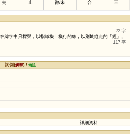
去
止
微
/
未
合
三
22 字
在緯字中只標聲，以指織機上橫行的絲，以別於縱走的「
經
」。
117 字
詞例(
) /
解釋
備註
詳細資料