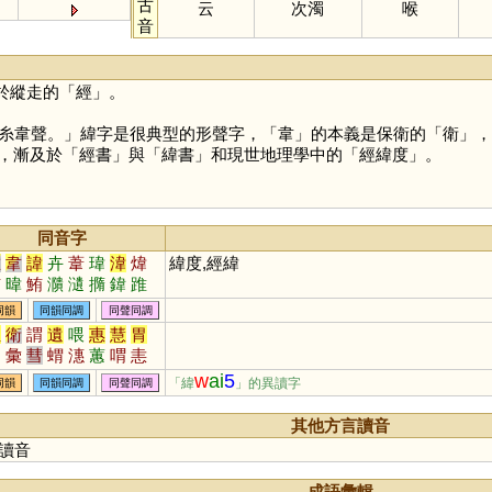
古
云
次濁
喉
音
於縱走的「
經
」。
从糸韋聲。」緯字是很典型的形聲字，「
韋
」的本義是保衛的「
衛
」，
，漸及於「經書」與「緯書」和現世地理學中的「經緯度」。
同音字
唯
韋
諱
卉
葦
瑋
湋
煒
緯度,經緯
洧
暐
鮪
濻
瀢
撱
鍏
踓
椲
韡
儰
蘤
薳
蒍
徫
痏
同韻
同韻同調
同聲同調
位
衛
謂
遺
喂
惠
慧
胃
渭
彙
彗
蝟
潓
蕙
喟
恚
槥
鏸
譿
躗
檅
喡
篲
蜼
w
ai
5
「緯
」的異讀字
同韻
同韻同調
同聲同調
譓
蟪
橞
蔧
煟
媦
其他方言讀音
讀音
成語彙輯