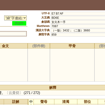
UTF-8
E7 B7 AF
大五碼
BD6E
倉頡碼
女火木一手
異讀字
Matthews
7087
漢語大字典
（一版）3432；（二版）3660
康熙字典
859
金文
(部件樹)
甲骨
(部
解釋
聲。
〔云貴切〕
(271 / 272)
註解
中
聲母
清濁
部位