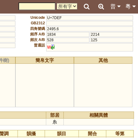
普
粵
Unicode
U+7DEF
GB2312
四角號碼
2495.6
頻序 A/B
1834
2214
頻次 A/B
528
125
普通話
w
i
件樹)
簡帛文字
其他
部居
相關異體
糸
聲調
韻攝
韻目
開合
等第