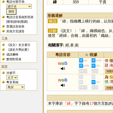
緯
359
于貴
粵語分類字表:
形義通解
粵語注音系統對照表
略說:
「
緯
」指織機上橫行的絲，以別
[
聲母
|
韻母
|
聲調
]
普通話音節表
詳解:
《說文》：「緯， 織橫絲也。
其他方言讀音
後世「經緯」合稱，由最初的「織絲」
工具
相關漢字:
經
,
韋
,
衛
《說文》全文索引
《讀史方輿紀要》
粵語音節
根據
成語彙輯
&
繁簡對照表
偉
黃
周
p11
p130
w
ai
5
韙
李
何
p245
p71
設定
蓶
HKLS
人文
同聲
冷僻字:
為
黃
周
w
ai
6
憓
粵音系統:
李
何
p72
讆
HKLS
人文
同聲
鏏
本字庫於「
緯
」字下錄有
17
個方言點的