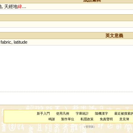
, 天經地
緯
…
英文意義
fabric
,
latitude
新手入門
使用凡例
字庫統計
隨機漢字
最近被搜索
鳴謝
製作單位
私隱政策
免責聲明
意見簿
（
管理員
）