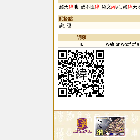
經天
緯
地, 嫠不恤
緯
, 經文
緯
武, 經
緯
天地
配搭點:
讖
,
經
詞類
n.
weft
or
woof
of
a