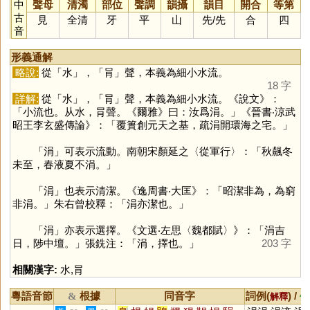
中
聲母
清濁
部位
聲調
韻攝
韻目
開合
等第
古
見
全清
牙
平
山
先
/
先
合
四
音
形義通解
略說:
從「
水
」，「
肙
」聲，本義為細小水流。
18 字
詳解:
從「
水
」，「
肙
」聲，本義為細小水流。《說文》：
「小流也。从水，肙聲。《爾雅》曰：汝爲涓。」《晉書‧涼武
昭王李玄盛傳論》：「覆簣創元天之基，疏涓開環海之宅。」
「
涓
」可表示流動。南朝宋顏延之〈從軍行〉：「秋飆冬
未至，春液夏不涓。」
「
涓
」也表示清潔。《逸周書‧大匡》：「昭潔非為，為窮
非涓。」朱右曾校釋：「涓亦潔也。」
「
涓
」亦表示選擇。《文選‧左思〈魏都賦〉》：「涓吉
日，陟中壇。」張銑注：「涓，擇也。」
203 字
相關漢字:
水
,
肙
粵語音節
根據
同音字
詞例(
) /
&
解釋
備