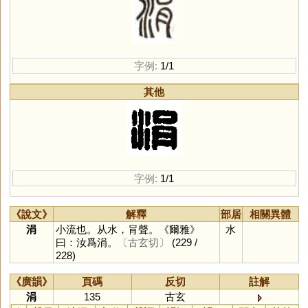
字例:
1/1
其他
字例:
1/1
《說文》
解釋
部居
相關異體
涓
小流也。从水，肙聲。《爾雅》
水
曰：汝爲涓。
〔古玄切〕
(229 /
228)
《廣韻》
頁碼
反切
註解
涓
135
古玄