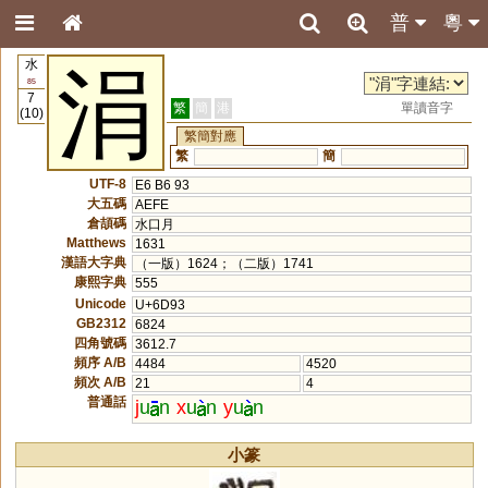
普
粵
水
涓
85
7
繁
簡
港
單讀音字
(10)
繁簡對應
繁
簡
UTF-8
E6 B6 93
大五碼
AEFE
倉頡碼
水口月
Matthews
1631
漢語大字典
（一版）1624；（二版）1741
康熙字典
555
Unicode
U+6D93
GB2312
6824
四角號碼
3612.7
頻序 A/B
4484
4520
頻次 A/B
21
4
普通話
j
u
n
x
u
n
y
u
n
小篆