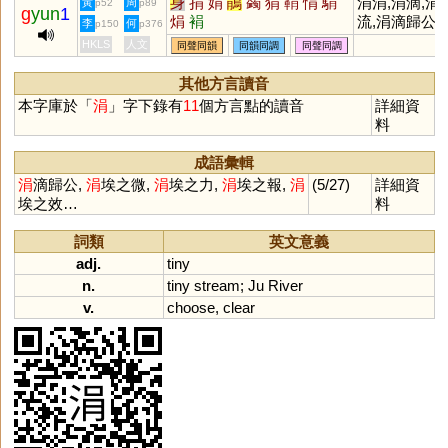
身
捐
娟
鵑
蠲
狷
鞙
悁
駽
涓涓,涓滴,涓
黃
周
p52
p89
g
yun
1
焆
裐
流,涓滴歸公,
李
何
p150
p376
潔
HKLS
人文
同聲同韻
同韻同調
同聲同調
其他方言讀音
本字庫於「
涓
」字下錄有
11
個方言點的讀音
詳細資
料
成語彙輯
涓
滴歸公,
涓
埃之微,
涓
埃之力,
涓
埃之報,
涓
(5/27)
詳細資
埃之效…
料
詞類
英文意義
adj.
tiny
n.
tiny
stream
;
Ju
River
v.
choose
,
clear