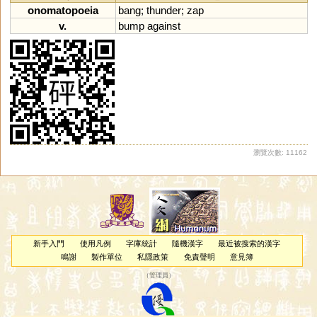
onomatopoeia
bang
;
thunder
;
zap
v.
bump
against
瀏覽次數: 11162
新手入門
使用凡例
字庫統計
隨機漢字
最近被搜索的漢字
鳴謝
製作單位
私隱政策
免責聲明
意見簿
（
管理員
）