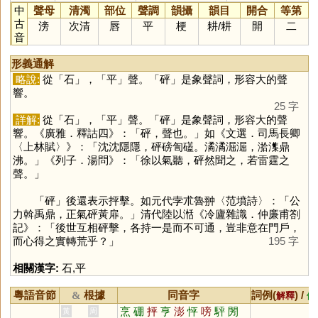
中
聲母
清濁
部位
聲調
韻攝
韻目
開合
等第
古
滂
次清
唇
平
梗
耕
/
耕
開
二
音
形義通解
略說:
從「
石
」，「
平
」聲。「
砰
」是象聲詞，形容大的聲
響。
25 字
詳解:
從「
石
」，「
平
」聲。「
砰
」是象聲詞，形容大的聲
響。《廣雅．釋詁四》：「砰，聲也。」如《文選．司馬長卿
〈上林賦〉》：「沈沈隱隱，砰磅訇礚。潏潏淈淈，湁潗鼎
沸。」《列子．湯問》：「徐以氣聽，砰然聞之，若雷霆之
聲。」
「
砰
」後還表示抨擊。如元代孛朮魯翀〈范墳詩〉：「公
力斡禹鼎，正氣砰黃扉。」清代陸以湉《冷廬雜識．仲廉甫劄
記》：「後世互相砰擊，各持一是而不可通，豈非意在門戶，
而心得之實轉荒乎？」
195 字
相關漢字:
石
,
平
粵語音節
根據
同音字
詞例(
) /
&
解釋
備
烹
硼
抨
亨
澎
怦
嗙
駍
閍
黃
周