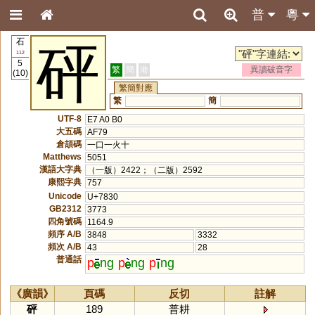
普
粵
石
砰
112
5
繁
簡
港
異讀破音字
(10)
繁簡對應
繁
簡
UTF-8
E7 A0 B0
大五碼
AF79
倉頡碼
一口一火十
Matthews
5051
漢語大字典
（一版）2422；（二版）2592
康熙字典
757
Unicode
U+7830
GB2312
3773
四角號碼
1164.9
頻序 A/B
3848
3332
頻次 A/B
43
28
普通話
p
ng
p
ng
p
ng
《廣韻》
頁碼
反切
註解
砰
189
普耕