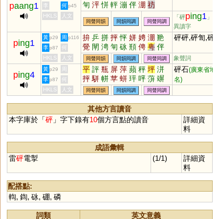
匉
泙
恲
軯
漰
伻
淜
祊
p
aang
1
李
何
p45
p
ing
1
HKLS
人文
「砰
」的
同聲同韻
同韻同調
同聲同調
異讀字
拚
乒
拼
抨
怦
姘
娉
淜
艵
砰砰,砰訇,砰
黃
周
p29
p116
p
ing
1
覮
閛
涄
匉
砯
頩
俜
甹
伻
李
何
p87
HKLS
人文
象聲詞
同聲同韻
同韻同調
同聲同調
平
評
瓶
屏
萍
蘋
秤
坪
洴
砰石
黃
周
(廣東省地
p29
p
ing
4
抨
駢
帡
苹
蛢
玶
呯
蓱
竮
名)
李
何
p87
軿
缾
荓
郱
鉼
枰
HKLS
人文
同聲同韻
同韻同調
同聲同調
其他方言讀音
本字庫於「
砰
」字下錄有
10
個方言點的讀音
詳細資
料
成語彙輯
雷
砰
電掣
(1/1)
詳細資
料
配搭點:
輷
,
鍧
,
砯
,
硼
,
磷
詞類
英文意義