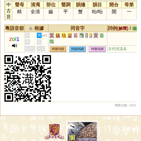
中
聲母
清濁
部位
聲調
韻攝
韻目
開合
等第
古
精
全清
齒
平
蟹
咍
/
咍
開
一
音
粵語音節
根據
同音字
詞例(
) /
&
解釋
備註
災
栽
哉
甾
菑
𢦏
𡿧
𢦔
灾
葘
黃
周
p90
z
oi
1
賳
李
何
HKLS
人文
古代河流名
同聲同韻
同韻同調
同聲同調
瀏覽次數: 3001