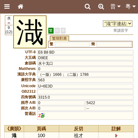
普
粵
水
渽
85
9
繁
簡
港
單讀音字
(12)
繁簡對應
繁
簡
UTF-8
E6 B8 BD
大五碼
D9EE
倉頡碼
水十戈口
Matthews
0
漢語大字典
（一版）1666；（二版）1786
康熙字典
563
Unicode
U+6E3D
GB2312
四角號碼
3315.0
頻序 A/B
0
5422
頻次 A/B
0
--
普通話
z
i
《廣韻》
頁碼
反切
註解
渽
100
祖才