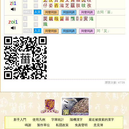
z
i
1
仔
姿
咨
滋
芝
茲
肢
吱
孜
李
何
觜
恣
訾
輜
淄
齎
貲
蜘
祗
HKLS
人文
古同「菑」
同聲同韻
同韻同調
同聲同調
梔
鯔
砥
泜
髭
緇
齜
孳
榰
災
栽
哉
甾
菑
𢦏
𡿧
𢦔
灾
渽
黃
周
z
oi
1
甾
鎡
鼒
菑
錙
呲
嵫
卮
孖
賳
李
何
觶
㞢
䊷
𢆶
栺
秖
栥
疧
疻
齍
HKLS
人文
同「
災
」
同聲同韻
同韻同調
同聲同調
鮨
鳷
鄑
搘
椥
偨
袛
胑
粢
胾
澬
汥
崰
璾
椔
蒫
紎
秪
秶
臸
鈭
鶅
衼
諮
趑
胝
玆
瀏覽次數: 4736
新手入門
使用凡例
字庫統計
隨機漢字
最近被搜索的漢字
鳴謝
製作單位
私隱政策
免責聲明
意見簿