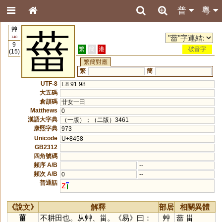
普
粵
艸
葘
140
9
繁
簡
港
破音字
(15)
繁簡對應
繁
簡
UTF-8
E8 91 98
大五碼
倉頡碼
廿女一田
Matthews
0
漢語大字典
（一版）；（二版）3461
康熙字典
973
Unicode
U+8458
GB2312
四角號碼
頻序 A/B
--
頻次 A/B
0
--
普通話
z
《說文》
解釋
部居
相關異體
菑
不耕田也。从艸、甾。《易》曰：
艸
葘
甾