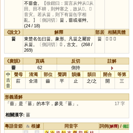
不葘畬。
【徐鍇曰：當言从艸从𡿧从
田。田不耕，則艸塞之，故从𡿧。𡿧
音灾。若从甾，則下有甾缶字相
亂。】
〔側詞切〕
甾，葘或省艸。
(24 / 18)
《說文》
解釋
部居
相關異體
甾
東楚名缶曰甾。象形。凡甾之屬皆
甾
𠙹
𠚋
𠙾
从甾。
〔側詞切〕
𠙾，古文。
(268 /
269)
《廣韻》
頁碼
反切
註解
葘
62
側持
中
聲母
清濁
部位
聲調
韻攝
韻目
開合
等第
古
莊
全清
齒
平
止
之
/
之
開
三
音
形義通解
「
葘
」是「
菑
」的本字，參見「
菑
」。
17 字
相關漢字:
菑
粵語音節
根據
同音字
詞例(
) /
&
解釋
備註
之
次
資
知
支
齊
脂
氏
枝
黃
周