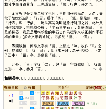
載其事而各得其宜」王先謙集解：「載，行也，任之也。」
金文與甲骨文第二種字形同，早期用作族氏名、人名，春
秋子䧅□之孫鼎：「行甾」通作「
鼒
」，「
鼒
」是鼎的一種，
「行鼒」即「行鼎」，周法高認為即是旅行所用之器。此外又
用作盛糧器，司馬成公權：「半石甾平石」，黃盛璋曰：「甾
是盛糧器，意思是用稱穀物的半石甾作為標準來校正製作禾石
權的重量」(參金文形義通解)。另參見「
祗
」、「
僕
」。
戰國以後，簡帛文字有「
甾
」上部之「
巛
」改作「
𠙹
」之
例，變成從「
𠙹
」從「
田
」；見《馬王堆．老子甲本》、〈老
子乙本〉「
甾
」字。另參見「
緇
」。
此外，「
甾
」字從「
巛
」，與「
葘
」字或體從「
𡿧
」從田
之形非一字，參見「
菑
」。
751 字
相關漢字:
𠙹
,
𠙾
,
載
,
鼒
,
巛
,
才
,
𩛥
,
祗
,
僕
,
田
,
緇
,
葘
,
𡿧
,
菑
粵語音節
根據
同音字
詞例(
) /
&
解釋
備
之
次
資
知
支
齊
脂
氏
枝
黃
周
p107
z
i
1
仔
姿
咨
滋
芝
茲
肢
吱
孜
李
何
p184
觜
恣
訾
輜
淄
齎
貲
蜘
祗
HKLS
人文
同「
淄
」
同聲同韻
同韻同調
同聲同調
梔
鯔
砥
泜
髭
緇
齜
孳
榰
災
栽
哉
菑
𢦏
𡿧
𢦔
灾
葘
渽
黃
周
p107