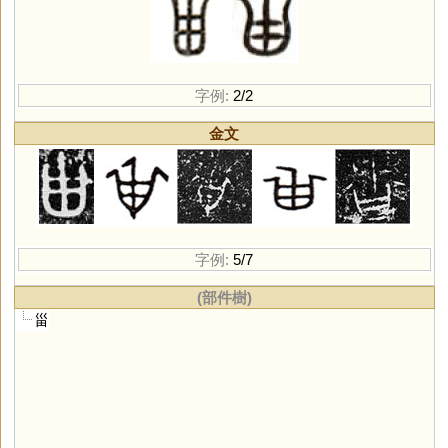
字例:
2/2
金文
字例:
5/7
(部件樹)
甾