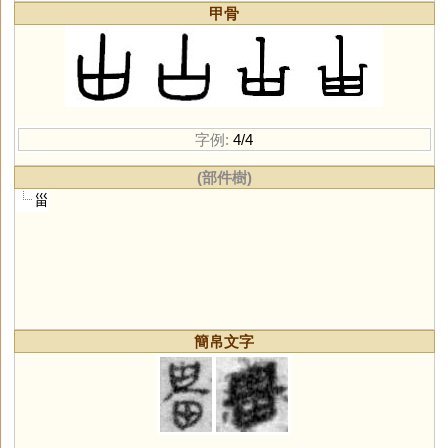
甲骨
字例:
4/4
(部件樹)
甾
簡帛文字