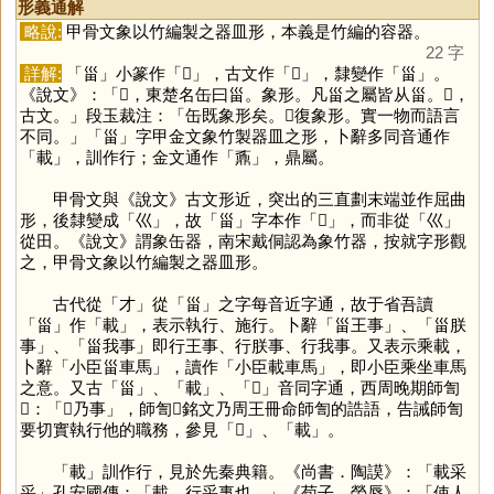
形義通解
略說:
甲骨文象以竹編製之器皿形，本義是竹編的容器。
22 字
詳解:
「
甾
」小篆作「
𠙹
」，古文作「
𠙾
」，隸變作「
甾
」。
《說文》：「𠙹，東楚名缶曰甾。象形。凡甾之屬皆从甾。𠙾，
古文。」段玉裁注：「缶既象形矣。𠙹復象形。實一物而語言
不同。」「
甾
」字甲金文象竹製器皿之形，卜辭多同音通作
「
載
」，訓作行；金文通作「
鼒
」，鼎屬。
甲骨文與《說文》古文形近，突出的三直劃末端並作屈曲
形，後隸變成「
巛
」，故「
甾
」字本作「
𠙹
」，而非從「
巛
」
從田。《說文》謂象缶器，南宋戴侗認為象竹器，按就字形觀
之，甲骨文象以竹編製之器皿形。
古代從「
才
」從「
甾
」之字每音近字通，故于省吾讀
「
甾
」作「
載
」，表示執行、施行。卜辭「甾王事」、「甾朕
事」、「甾我事」即行王事、行朕事、行我事。又表示乘載，
卜辭「小臣甾車馬」，讀作「小臣載車馬」，即小臣乘坐車馬
之意。又古「
甾
」、「
載
」、「
𩛥
」音同字通，西周晚期師訇
𣪕：「𩛥乃事」，師訇𣪕銘文乃周王冊命師訇的誥語，告誡師訇
要切實執行他的職務，參見「
𩛥
」、「
載
」。
「
載
」訓作行，見於先秦典籍。《尚書．陶謨》：「載采
采」孔安國傳：「載，行采事也。」《荀子．榮辱》：「使人