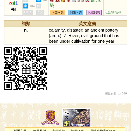
z
oi
1
鎡
鼒
菑
錙
呲
嵫
卮
孖
觶
賳
李
何
p184
㞢
葘
䊷
𢆶
秖
栥
疧
趑
胝
玆
HKLS
人文
化合物名稱
同聲同韻
同韻同調
同聲同調
疻
齍
鮨
鳷
鄑
澬
胑
袛
偨
搘
椥
粢
胾
衼
鶅
鈭
臸
秶
詞類
英文意義
秪
紎
蒫
椔
諮
璾
崰
汥
栺
n.
calamity
,
disaster
;
an
ancient
pottery
(
arch
.);
Zi
River
;
evil
;
ground
that
has
been
under
cultivation
for
one
year
瀏覽次數: 14596