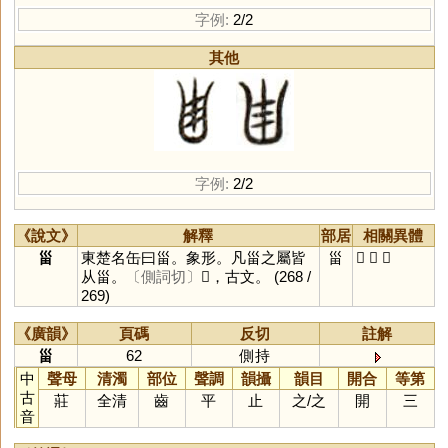
字例:
2/2
其他
字例:
2/2
《說文》
解釋
部居
相關異體
甾
東楚名缶曰甾。象形。凡甾之屬皆
甾
𠙹
𠚋
𠙾
从甾。
〔側詞切〕
𠙾，古文。
(268 /
269)
《廣韻》
頁碼
反切
註解
甾
62
側持
中
聲母
清濁
部位
聲調
韻攝
韻目
開合
等第
古
莊
全清
齒
平
止
之
/
之
開
三
音