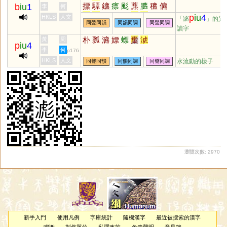
摽
驃
鑣
瘭
颩
藨
臕
穮
儦
b
iu
1
李
何
驫
麃
蔈
熛
颮
猋
髟
墂
飆
p
iu
4
HKLS
人文
「滮
」的異
同聲同韻
同韻同調
同聲同調
爂
贆
謤
讀字
朴
瓢
瀌
嫖
螵
㯱
淲
黃
周
p
iu
4
李
何
p176
HKLS
人文
水流動的樣子
同聲同韻
同韻同調
同聲同調
瀏覽次數: 2970
新手入門
使用凡例
字庫統計
隨機漢字
最近被搜索的漢字
鳴謝
製作單位
私隱政策
免責聲明
意見簿