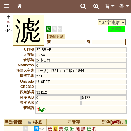
普
粵
水
滮
85
11
繁
簡
港
異讀字
(14)
繁簡對應
繁
簡
UTF-8
E6 BB AE
大五碼
E2A4
倉頡碼
水卜山竹
Matthews
0
漢語大字典
（一版）1721；（二版）1844
康熙字典
571
Unicode
U+6EEE
GB2312
四角號碼
3211.2
頻序 A/B
0
5422
頻次 A/B
0
--
普通話
b
i
o
粵語音節
根據
同音字
詞例(
) /
&
解釋
備
標
彪
票
錶
鰾
瀌
膘
鏢
杓
黃
周
p92