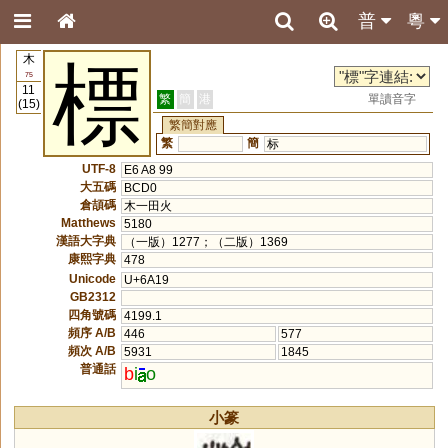
普
粵
木
標
75
11
繁
簡
港
單讀音字
(15)
繁簡對應
繁
簡
标
UTF-8
E6 A8 99
大五碼
BCD0
倉頡碼
木一田火
Matthews
5180
漢語大字典
（一版）1277；（二版）1369
康熙字典
478
Unicode
U+6A19
GB2312
四角號碼
4199.1
頻序 A/B
446
577
頻次 A/B
5931
1845
普通話
b
i
o
小篆