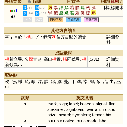
粵語音節
根據
同音字
詞例(
) /
&
解釋
備
彪
票
錶
鰾
瀌
膘
鏢
杓
摽
目標,標題,標
黃
周
p24
p79
b
iu
1
驃
鑣
瘭
颩
臕
藨
儦
穮
麃
李
何
p296
p167
蔈
熛
颮
滮
猋
髟
驫
飆
墂
HKLS
人文
同聲同韻
同韻同調
同聲同調
爂
贆
謤
其他方言讀音
本字庫於「
標
」字下錄有
20
個方言點的讀音
詳細資
料
成語彙輯
標
新立異, 名
標
青史, 高自
標
置,
標
同伐異,
標
(5/81)
詳細資
新領異…
料
配搭點:
榜
,
牓
,
幟
,
垛
,
奪
,
浮
,
課
,
錦
,
旗
,
甍
,
目
,
準
,
指
,
識
,
致
,
治
,
坐
,
座
,
中
詞類
英文意義
n.
mark
,
sign
;
label
;
beacon
,
signal
;
flag
;
streamer
;
signboard
;
warrant
;
notice
;
prize
,
award
;
symptom
;
tender
,
bid
v.
put
up
a
notice
;
put
a
mark
;
label