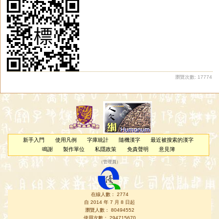
瀏覽次數: 17774
新手入門
使用凡例
字庫統計
隨機漢字
最近被搜索的漢字
鳴謝
製作單位
私隱政策
免責聲明
意見簿
（
管理員
）
在線人數： 2774
自 2014 年 7 月 8 日起
瀏覽人數： 80494552
使用次數： 294715670