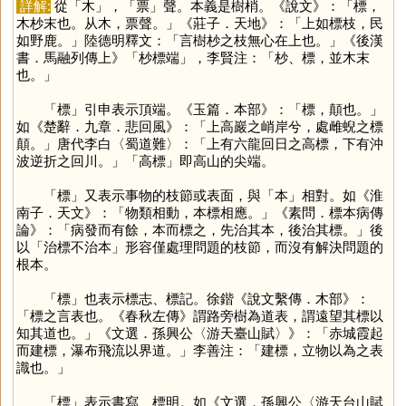
詳解:
從「
木
」，「
票
」聲。本義是樹梢。《說文》：「標，
木杪末也。从木，票聲。」《莊子．天地》：「上如標枝，民
如野鹿。」陸德明釋文：「言樹杪之枝無心在上也。」《後漢
書．馬融列傳上》「杪標端」，李賢注：「杪、標，並木末
也。」
「
標
」引申表示頂端。《玉篇．本部》：「標，顛也。」
如《楚辭．九章．悲回風》：「上高巖之峭岸兮，處雌蜺之標
顛。」唐代李白〈蜀道難〉：「上有六龍回日之高標，下有沖
波逆折之回川。」「高標」即高山的尖端。
「
標
」又表示事物的枝節或表面，與「
本
」相對。如《淮
南子．天文》：「物類相動，本標相應。」《素問．標本病傳
論》：「病發而有餘，本而標之，先治其本，後治其標。」後
以「治標不治本」形容僅處理問題的枝節，而沒有解決問題的
根本。
「
標
」也表示標志、標記。徐鍇《說文繫傳．木部》：
「標之言表也。《春秋左傳》謂路旁樹為道表，謂遠望其標以
知其道也。」《文選．孫興公〈游天臺山賦〉》：「赤城霞起
而建標，瀑布飛流以界道。」李善注：「建標，立物以為之表
識也。」
「
標
」表示書寫、標明。如《文選．孫興公〈游天台山賦