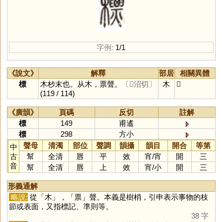
字例:
1/1
《說文》
解釋
部居
相關異體
標
木杪末也。从木，票聲。
〔𢾭沼切〕
木
𣠙
(119 / 114)
《廣韻》
頁碼
反切
註解
標
149
甫遙
標
298
方小
聲母
清濁
部位
聲調
韻攝
韻目
開合
等第
中
古
幫
全清
唇
平
效
宵
/
宵
開
三
音
幫
全清
唇
上
效
宵
/
小
開
三
形義通解
略說:
從「
木
」，「
票
」聲。本義是樹梢，引申表示事物的枝
節或表面，又指標記、準則等。
38 字