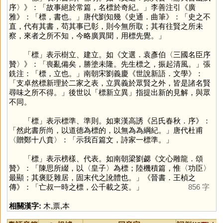
序〉》：「故事絕於常篇，名標於奇紀。」李善注引《廣
雅》：「標，書也。」唐代劉知幾《史通．曲筆》：「史之不
直，代有其書，苟其事已彰，則今無所取；其有往賢之所未
察，來者之所不知，今略廣異聞，用標先覺。」
「
標
」表示樹立、建立。如《文選．袁彥伯〈三國名臣序
贊〉》：「喪亂備矣，勝塗未隆。先生標之，振起清風。」張
銑注：「標，立也。」南朝宋劉義慶《世說新語．文學》：
「支卓然標新理於二家之表，立異義於眾賢之外，皆是諸名賢
尋味之所不得。」後世以「標新立異」指提出新的見解，與眾
不同。
「
標
」表示標準、準則。如東漢高誘《呂氏春秋．序》：
「然此書所尚，以道德為標的，以無為為綱紀。」唐代杜甫
〈贈鄭十八賁〉：「示我百篇文，詩家一標準。」
「
標
」表示榜樣、代表。如南朝梁劉勰《文心雕龍．頌
贊》：「陳思所綴，以〈皇子〉為標；陸機積篇，惟〈功臣〉
最顯；其褒貶雜居，固末代之訛體也。」《晉書．王楨之
傳》：「亡叔一時之標，公千載之英。」
856 字
相關漢字:
木
,
票
,
本