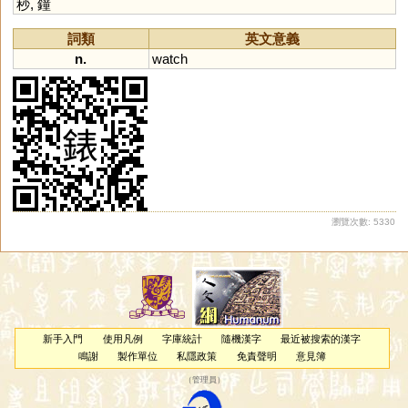
秒
,
鐘
詞類
英文意義
n.
watch
瀏覽次數: 5330
新手入門
使用凡例
字庫統計
隨機漢字
最近被搜索的漢字
鳴謝
製作單位
私隱政策
免責聲明
意見簿
（
管理員
）