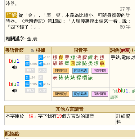
時器。
27 字
詳解:
從「
金
」，「
表
」聲，本義為比鐘小、可隨身攜帶的計
時器。《老殘遊記》第16回：「人瑞腰裏摸出錶來一看，說：
『四下鐘了！』」
60 字
相關漢字:
金
,
表
粵語音節
根據
同音字
詞例(
) /
&
解釋
備
標
彪
票
鰾
瀌
膘
鏢
杓
摽
手錶,電錶,水
黃
周
p184
b
iu
1
驃
鑣
瘭
麃
謤
贆
爂
墂
驫
李
何
p205
p166
穮
藨
臕
儦
蔈
熛
滮
飆
髟
HKLS
人文
同聲同韻
同韻同調
同聲同調
猋
颩
颮
表
裱
俵
婊
褾
檦
諘
黃
周
p24
b
iu
2
李
何
p205
p167
b
iu
1
HKLS
人文
「錶
」的
同聲同韻
同韻同調
同聲同調
讀字
其他方言讀音
本字庫於「
錶
」字下錄有
19
個方言點的讀音
詳細資
料
配搭點: