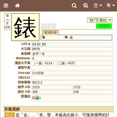
普
粵
金
錶
167
8
繁
簡
港
異讀字
(16)
繁簡對應
繁
簡
表
UTF-8
E9 8C B6
大五碼
BFF6
倉頡碼
金手一女
Matthews
0
漢語大字典
（一版）4214；（二版）4537
康熙字典
Unicode
U+9336
GB2312
四角號碼
8513.2
頻序 A/B
2223
1731
頻次 A/B
305
239
普通話
b
i
o
形義通解
略說:
從「
金
」，「
表
」聲，本義為比鐘小、可隨身攜帶的計