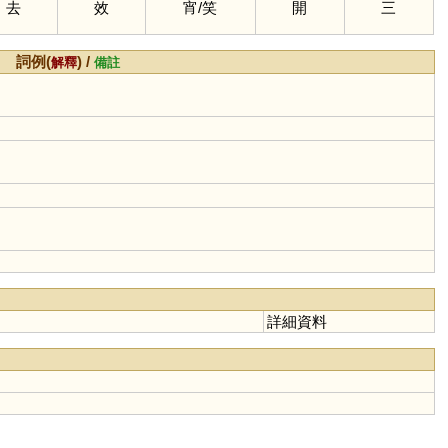
去
效
宵
/
笑
開
三
詞例(
) /
解釋
備註
詳細資料