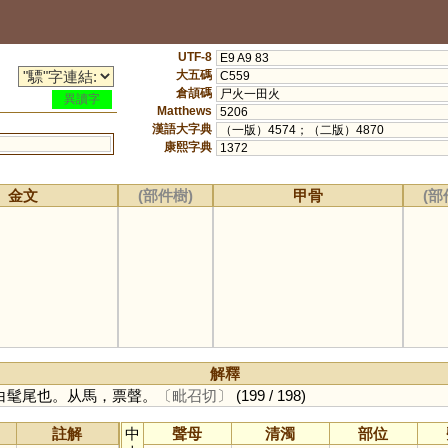
UTF-8
E9 A9 83
大五碼
C559
倉頡碼
尸火一田火
異讀字
Matthews
5206
漢語大字典
（一版）4574；（二版）4870
康熙字典
1372
金文
(部件樹)
甲骨
(部
解釋
白髦尾也。从馬，票聲。
〔毗召切〕
(199 / 198)
註解
中
聲母
清濁
部位