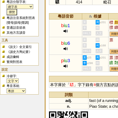
驃
414
毗召
粵語分類字表:
粵語音節
根據
&
粵語注音系統對照表
標
黃
周
[
聲母
|
韻母
|
聲調
]
p201
b
iu
1
摽
普通話音節表
李
何
穮
其他方言讀音
HKLS
人文
同聲
猋
票
工具
黃
周
b
iu
6
李
何
p168
《說文》全文索引
HKLS
人文
《讀史方輿紀要》
同聲
成語彙輯
票
黃
周
p25
p201
p
iu
3
繁簡對照表
皫
李
何
p296
HKLS
人文
設定
同聲
冷僻字:
本字庫於「
驃
」字下錄有
4
個方言點的
粵音系統:
詞類
adj.
fast
(
of
a
running
n.
Piao
State
;
a
cha