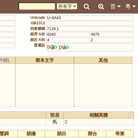
普
粵
Unicode
U+9A43
GB2312
四角號碼
7139.1
頻序 A/B
6040
4875
頻次 A/B
4
2
普通話
b
i
o
p
i
o
件樹)
簡帛文字
其他
部居
相關異體
馬
𩧙
聲調
韻攝
韻目
開合
等第