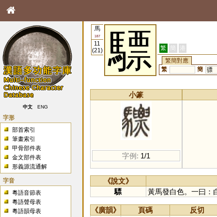
馬
驃
187
11
繁
簡
港
(21)
繁簡對應
繁
簡
骠
小篆
中文
ENG
字形
部首索引
筆畫索引
甲骨部件表
字例:
1/1
金文部件表
形義源流通解
字音
《說文》
驃
黃馬發白色。一曰：
粵語音節表
粵語聲母表
《廣韻》
頁碼
反切
粵語韻母表