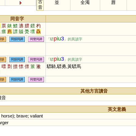
古
並
全濁
唇
音
同音字
彪
票
錶
鰾
瀌
膘
鏢
杓
鑣
瘭
麃
謤
贆
爂
墂
驫
藨
臕
儦
蔈
熛
滮
飆
髟
p
iu
3
「驃
」的異讀字
同韻
同韻同調
同聲同調
颩
颮
p
iu
3
「驃
」的異讀字
同韻
同韻同調
同聲同調
漂
嘌
剽
摽
慓
僄
篻
潎
驃騎,驃勇,黃驃馬
翲
同韻
同韻同調
同聲同調
其他方言讀音
讀音
英文意義
horse
);
brave
;
valiant
rger