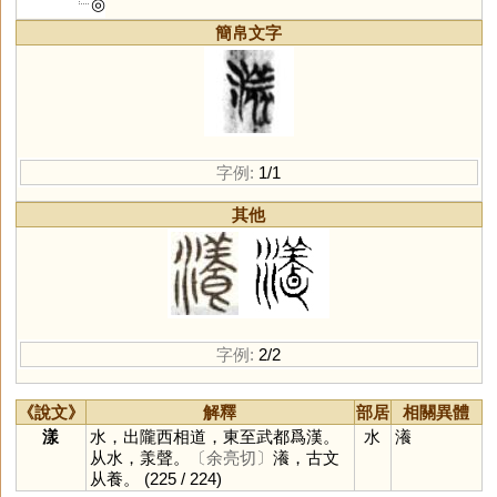
◎
簡帛文字
字例:
1/1
其他
字例:
2/2
《說文》
解釋
部居
相關異體
漾
水，出隴西相道，東至武都爲漢。
水
瀁
从水，羕聲。
〔余亮切〕
瀁，古文
从養。
(225 / 224)