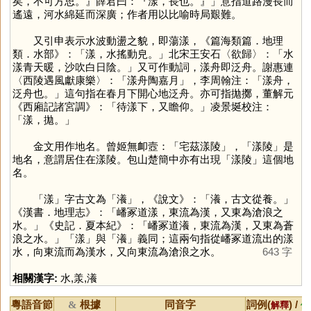
矣，不可方思。』薛君曰：『漾，長也。』」意指道路漫長而
遙遠，河水綿延而深廣；作者用以比喻時局艱難。
又引申表示水波動盪之貌，即蕩漾，《篇海類篇．地理
類．水部》：「漾，水搖動皃。」北宋王安石〈欲歸〉：「水
漾青天暖，沙吹白日陰。」又可作動詞，漾舟即泛舟。謝惠連
〈西陵遇風獻康樂〉：「漾舟陶嘉月」，李周翰注：「漾舟，
泛舟也。」這句指在春月下開心地泛舟。亦可指拋擲，董解元
《西廂記諸宮調》：「待漾下，又瞻仰。」凌景埏校注：
「漾，拋。」
金文用作地名。曾姬無卹壼：「宅茲漾陵」，「漾陵」是
地名，意謂居住在漾陵。包山楚簡中亦有出現「漾陵」這個地
名。
「
漾
」字古文為「
瀁
」，《說文》：「瀁，古文從養。」
《漢書．地理志》：「嶓冢道漾，東流為漢，又東為滄浪之
水。」《史記．夏本紀》：「嶓冢道瀁，東流為漢，又東為蒼
浪之水。」「
漾
」與「
瀁
」義同；這兩句指從嶓冢道流出的漾
水，向東流而為漢水，又向東流為滄浪之水。
643 字
相關漢字:
水
,
羕
,
瀁
粵語音節
根據
同音字
詞例(
) /
&
解釋
備