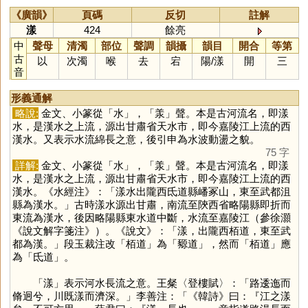
《廣韻》
頁碼
反切
註解
漾
424
餘亮
中
聲母
清濁
部位
聲調
韻攝
韻目
開合
等第
古
以
次濁
喉
去
宕
陽
/
漾
開
三
音
形義通解
略說:
金文、小篆從「
水
」，「
羕
」聲。本是古河流名，即漾
水，是漢水之上流，源出甘肅省天水市，即今嘉陵江上流的西
漢水。又表示水流綿長之意，後引申為水波動盪之貌。
75 字
詳解:
金文、小篆從「
水
」，「
羕
」聲。本是古河流名，即漾
水，是漢水之上流，源出甘肅省天水市，即今嘉陵江上流的西
漢水。《水經注》：「漾水出隴西氐道縣嶓冢山，東至武都沮
縣為漢水。」古時漾水源出甘肅，南流至陝西省略陽縣即折而
東流為漢水，後因略陽縣東水道中斷，水流至嘉陵江（參徐灝
《說文解字箋注》）。《說文》：「漾，出隴西栢道，東至武
都為漢。」段玉裁注改「栢道」為「豲道」，然而「栢道」應
為「氐道」。
「
漾
」表示河水長流之意。王粲〈登樓賦〉：「路逶迤而
脩迥兮，川既漾而濟深。」李善注：「《韓詩》曰：『江之漾