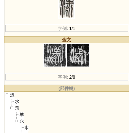
字例:
1/1
金文
字例:
2/8
(部件樹)
漾
水
羕
羊
永
水