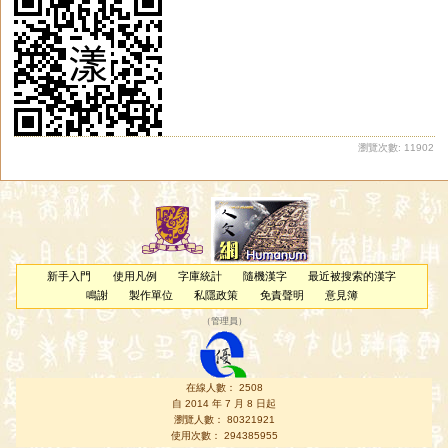
瀏覽次數: 11902
新手入門
使用凡例
字庫統計
隨機漢字
最近被搜索的漢字
鳴謝
製作單位
私隱政策
免責聲明
意見簿
（
管理員
）
在線人數： 2508
自 2014 年 7 月 8 日起
瀏覽人數： 80321921
使用次數： 294385955