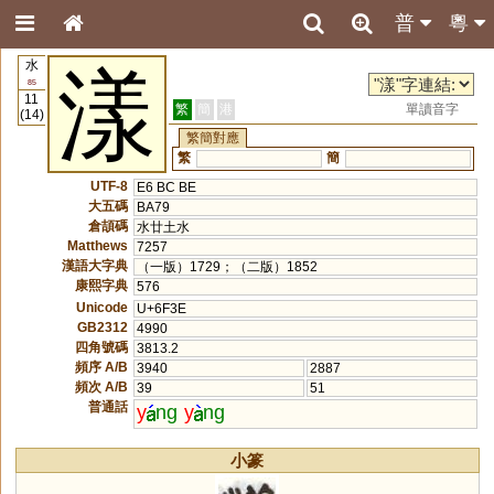
普
粵
水
漾
85
11
繁
簡
港
單讀音字
(14)
繁簡對應
繁
簡
UTF-8
E6 BC BE
大五碼
BA79
倉頡碼
水廿土水
Matthews
7257
漢語大字典
（一版）1729；（二版）1852
康熙字典
576
Unicode
U+6F3E
GB2312
4990
四角號碼
3813.2
頻序 A/B
3940
2887
頻次 A/B
39
51
普通話
y
ng
y
ng
小篆