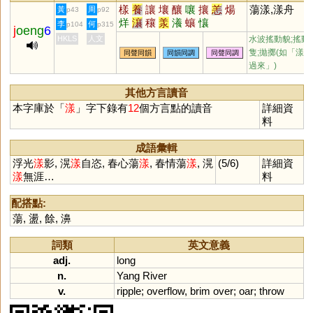
樣
養
讓
壤
釀
嚷
攘
恙
煬
蕩漾,漾舟
黃
周
p43
p92
烊
瀼
穰
羕
瀁
蠰
懹
李
何
p104
p315
j
oeng
6
HKLS
人文
水波搖動貌;搖動
隻;拋擲(如「漾將
同聲同韻
同韻同調
同聲同調
過來」)
其他方言讀音
本字庫於「
漾
」字下錄有
12
個方言點的讀音
詳細資
料
成語彙輯
浮光
漾
影, 滉
漾
自恣, 春心蕩
漾
, 春情蕩
漾
, 滉
(5/6)
詳細資
漾
無涯…
料
配搭點:
蕩
,
盪
,
餘
,
濞
詞類
英文意義
adj.
long
n.
Yang
River
v.
ripple
;
overflow
,
brim
over
;
oar
;
throw