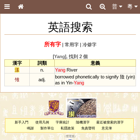
普
粵
英語搜索
所有字
|
常用字
|
冷僻字
[
Yang
], 找到 2 個
漢字
詞類
意義
漾
n.
Yang
River
borrowed
phonetically
to
signify
陰 (
yin
)
雂
adj.
as
in
Yin
-
Yang
新手入門
使用凡例
字庫統計
隨機漢字
最近被搜索的漢字
鳴謝
製作單位
私隱政策
免責聲明
意見簿
（
管理員
）