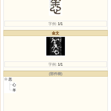
字例:
1/1
金文
字例:
1/1
(部件樹)
恙
心
羊