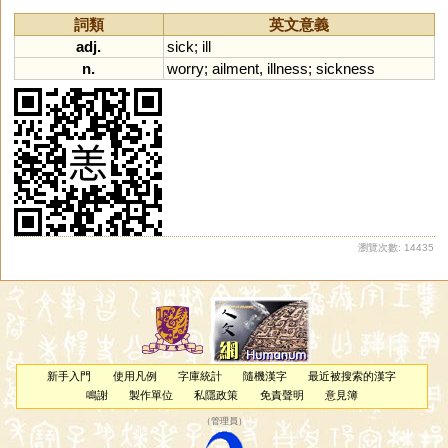
詞類
英文意義
adj.
sick
;
ill
n.
worry
;
ailment
,
illness
;
sickness
瀏覽次數: 14435
新手入門
使用凡例
字庫統計
隨機漢字
最近被搜索的漢字
鳴謝
製作單位
私隱政策
免責聲明
意見簿
（
管理員
）