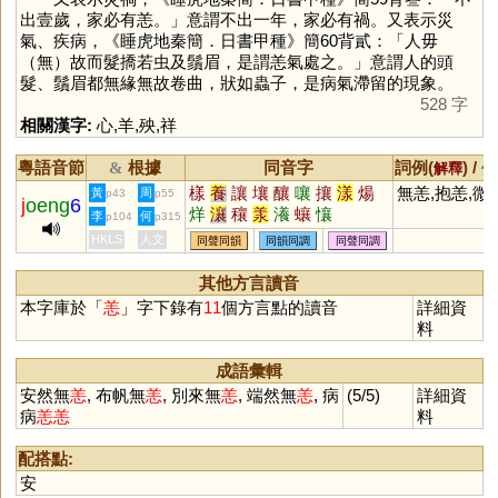
出壹歲，家必有恙。」意謂不出一年，家必有禍。又表示災
氣、疾病，《睡虎地秦簡．日書甲種》簡60背貳：「人毋
（無）故而髮撟若虫及鬚眉，是謂恙氣處之。」意謂人的頭
髮、鬚眉都無緣無故卷曲，狀如蟲子，是病氣滯留的現象。
528 字
相關漢字:
心
,
羊
,
殃
,
祥
粵語音節
根據
同音字
詞例(
) /
&
解釋
備
樣
養
讓
壤
釀
嚷
攘
漾
煬
無恙,抱恙,微
黃
周
p43
p55
j
oeng
6
烊
瀼
穰
羕
瀁
蠰
懹
李
何
p104
p315
HKLS
人文
同聲同韻
同韻同調
同聲同調
其他方言讀音
本字庫於「
恙
」字下錄有
11
個方言點的讀音
詳細資
料
成語彙輯
安然無
恙
, 布帆無
恙
, 別來無
恙
, 端然無
恙
, 病
(5/5)
詳細資
病
恙
恙
料
配搭點:
安