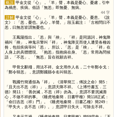
略說:
甲金文從「
心
」，「
羊
」聲，本義是憂心、憂慮，引申
為禍患、疾病。俗語「無恙」即無憂、無病。
44 字
詳解:
甲金文從「
心
」，「
羊
」聲，本義是憂心、憂患。《說
文》：「恙，憂也。从心，羊聲。」段玉裁注：「古相問曰不
恙，曰無恙皆謂無憂也。」
王鳳陽指出，「
恙
」與「
殃
」、「
祥
」是同源詞，神鬼降
禍叫「
殃
」，神鬼示警叫「
祥
」，神鬼降災而使人遭受各種凶
咎，包括疾病等叫「
恙
」。所以，「
恙
」是「
殃
」、「
祥
」在
人身上的具體體現。「抱恙」指抱病在身。「
恙
」常用為問候
語，「不恙」、「無恙」旨在祝願吉祥。
甲骨文辭殘，用法不祥。金文用作人名，二十年鄭令戈：
「鄭令韓恙」，意謂鄭國縣令名叫韓恙。
戰國竹簡通假為「
祥
」，《清華簡三．傅說之命》簡5：
「且天出不恙（祥）」，意謂天降不祥。《上博竹書五．三
德》簡11：「善勿滅，不恙（祥）勿為。」意謂不要泯滅善
心，不做不祥的事。《睡虎地秦簡．日書甲種》簡118正貳：
「命曰吉恙（祥）門」。《睡虎地秦簡．日書乙種》簡249：
「甲失火，去不恙（祥）。」意謂甲日失火，可除去不祥。
又表示災禍，《睡虎地秦簡．日書甲種》簡59背叄：「不