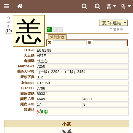
普
粵
心
恙
61
6
繁
簡
港
單讀音字
(10)
繁簡對應
繁
簡
UTF-8
E6 81 99
大五碼
AE7E
倉頡碼
廿土心
Matthews
7250
漢語大字典
（一版）2292；（二版）2454
康熙字典
312
Unicode
U+6059
GB2312
7706
四角號碼
8033.1
頻序 A/B
4649
4080
頻次 A/B
17
9
普通話
y
ng
小篆