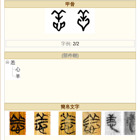
甲骨
字例:
2/2
(部件樹)
恙
心
羊
簡帛文字