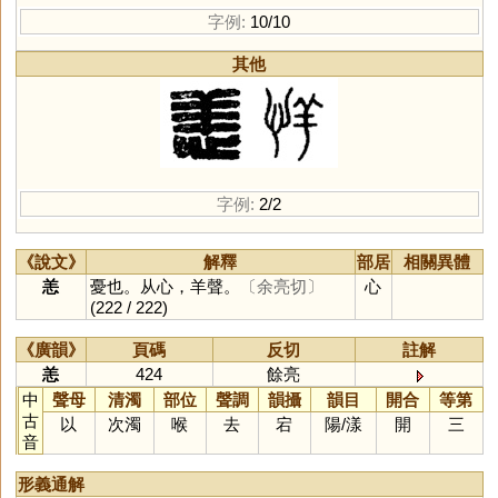
字例:
10/10
其他
字例:
2/2
《說文》
解釋
部居
相關異體
恙
憂也。从心，羊聲。
〔余亮切〕
心
(222 / 222)
《廣韻》
頁碼
反切
註解
恙
424
餘亮
中
聲母
清濁
部位
聲調
韻攝
韻目
開合
等第
古
以
次濁
喉
去
宕
陽
/
漾
開
三
音
形義通解