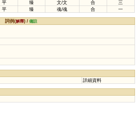
平
臻
文
/
文
合
三
平
臻
魂
/
魂
合
一
詞例(
) /
解釋
備註
詳細資料