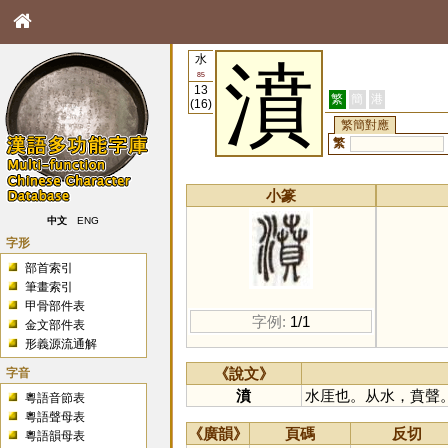
水
濆
85
13
繁
簡
港
(16)
繁簡對應
繁
小篆
中文
ENG
字形
部首索引
筆畫索引
甲骨部件表
字例:
1/1
金文部件表
形義源流通解
字音
《說文》
濆
水厓也。从水，賁聲
粵語音節表
粵語聲母表
《廣韻》
頁碼
反切
粵語韻母表