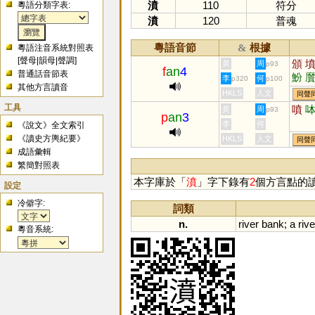
濆
110
符分
粵語分類字表:
濆
120
普魂
粵語音節
根據
&
粵語注音系統對照表
[
聲母
|
韻母
|
聲調
]
頒
黃
周
p93
f
an
4
普通話音節表
魵
李
何
p320
p100
其他方言讀音
蚡
HKLS
人文
同聲
工具
噴
黃
周
p93
p
an
3
李
何
《說文》全文索引
《讀史方輿紀要》
HKLS
人文
同聲
成語彙輯
繁簡對照表
本字庫於「
濆
」字下錄有
2
個方言點的
設定
冷僻字:
詞類
n.
river
bank
;
a
rive
粵音系統: