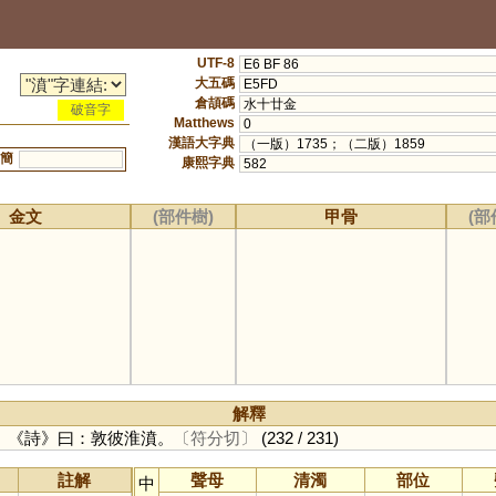
UTF-8
E6 BF 86
大五碼
E5FD
倉頡碼
水十廿金
破音字
Matthews
0
漢語大字典
（一版）1735；（二版）1859
簡
康熙字典
582
金文
(部件樹)
甲骨
(部
解釋
。《詩》曰：敦彼淮濆。
〔符分切〕
(232 / 231)
註解
聲母
清濁
部位
中