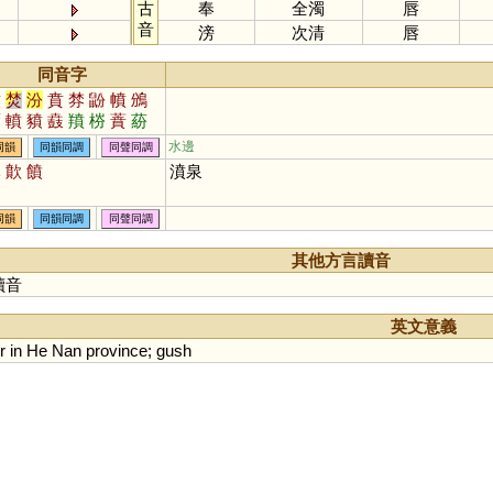
古
奉
全濁
唇
音
滂
次清
唇
同音字
墳
焚
汾
賁
棼
鼢
幩
鳻
黂
轒
豶
鼖
羵
梤
蕡
蒶
羒
枌
妢
炃
橨
鐼
水邊
同韻
同韻同調
同聲同調
呠
歕
饙
濆泉
同韻
同韻同調
同聲同調
其他方言讀音
讀音
英文意義
r
in
He
Nan
province
;
gush