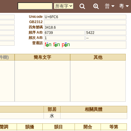
普
粵
Unicode
U+6FC6
GB2312
四角號碼
3418.6
頻序 A/B
6739
5422
頻次 A/B
1
--
普通話
f
n
f
n
p
n
件樹)
簡帛文字
其他
部居
相關異體
水
聲調
韻攝
韻目
開合
等第