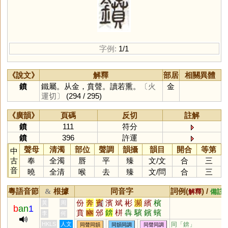
字例:
1/1
《說文》
解釋
部居
相關異體
鐼
鐵屬。从金，賁聲。讀若熏。
〔火
金
運切〕
(294 / 295)
《廣韻》
頁碼
反切
註解
鐼
111
符分
鐼
396
許運
聲母
清濁
部位
聲調
韻攝
韻目
開合
等第
中
古
奉
全濁
唇
平
臻
文
/
文
合
三
音
曉
全清
喉
去
臻
文
/
問
合
三
粵語音節
根據
同音字
詞例(
) /
&
解釋
備註
份
奔
賓
濱
斌
彬
瀕
繽
檳
黃
周
b
an
1
賁
豳
邠
錛
栟
犇
驞
鑌
蠙
李
何
璸
儐
泍
玢
攽
渀
汃
椕
礗
HKLS
人文
同「
錛
」
同聲同韻
同韻同調
同聲同調