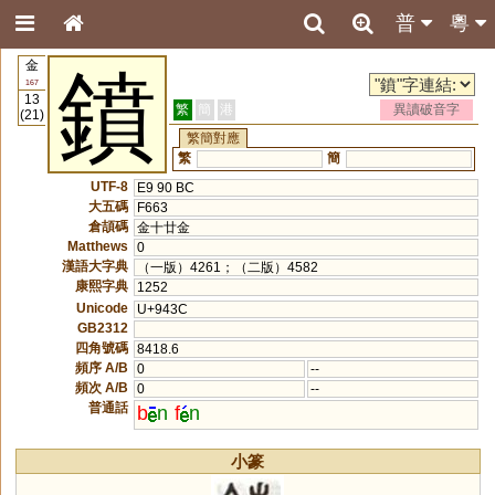
普
粵
金
鐼
167
13
繁
簡
港
異讀破音字
(21)
繁簡對應
繁
簡
UTF-8
E9 90 BC
大五碼
F663
倉頡碼
金十廿金
Matthews
0
漢語大字典
（一版）4261；（二版）4582
康熙字典
1252
Unicode
U+943C
GB2312
四角號碼
8418.6
頻序 A/B
0
--
頻次 A/B
0
--
普通話
b
n
f
n
小篆