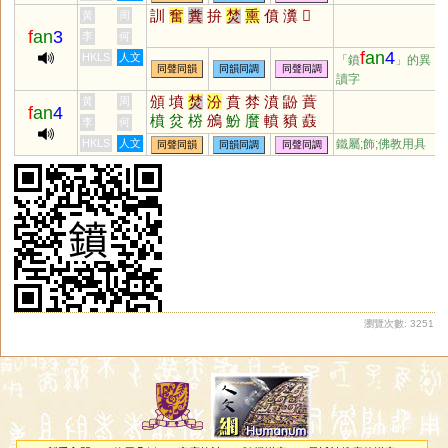
豩
虨
霦
蟦
訓
奮
糞
拚
焚
熏
僨
瀵
𡊄
黃
周
f
an
3
李
何
f
an
4
HKLS
人文
「鐼
」的異
同聲同韻
同韻同調
同聲同調
讀字
頒
墳
焚
汾
賁
棼
濆
鼢
蕡
黃
周
f
an
4
橨
炃
梤
鳻
魵
黂
轒
豶
鼖
李
何
羵
幩
蒶
蚡
羒
枌
妢
HKLS
人文
鐵屬;飾;佛教用具
同聲同韻
同韻同調
同聲同調
瀏覽次數: 3251