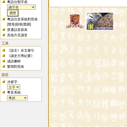
粵語分類字表:
粵語注音系統對照表
[
聲母
|
韻母
|
聲調
]
普通話音節表
其他方言讀音
工具
《說文》全文索引
《讀史方輿紀要》
成語彙輯
繁簡對照表
設定
冷僻字:
粵音系統: