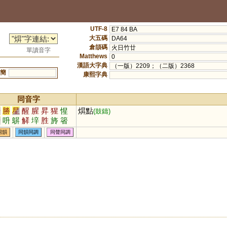
UTF-8
E7 84 BA
大五碼
DA64
倉頡碼
火日竹廿
單讀音字
Matthews
0
漢語大字典
（一版）2209；（二版）2368
簡
康熙字典
同音字
升
勝
星
醒
腥
昇
猩
惺
焺點
(鼓鑄)
騂
呏
鵿
觲
垶
胜
旍
箵
瑆
狌
陞
同韻
同韻同調
同聲同調