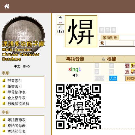
火
焺
86
8
繁
簡
港
(12)
繁簡對應
繁
粵語音節
根據
&
聲
黃
周
中文
ENG
s
ing
1
旌
李
何
字形
煋
HKLS
人文
同聲
部首索引
筆畫索引
甲骨部件表
金文部件表
形義源流通解
字音
粵語音節表
粵語聲母表
粵語韻母表