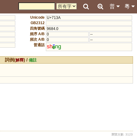
普
粵
Unicode
U+713A
GB2312
四角號碼
9684.0
頻序 A/B
0
--
頻次 A/B
0
--
普通話
sh
ng
詞例(
) /
解釋
備註
瀏覽次數: 3123