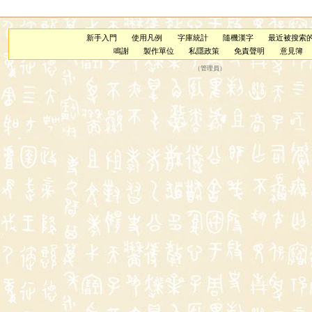
新手入門
使用凡例
字庫統計
隨機漢字
最近被搜索
鳴謝
製作單位
私隱政策
免責聲明
意見簿
（
管理員
）