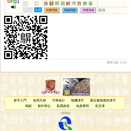
s
ing
1
旌
騂
呏
焺
觲
垶
胜
旍
箵
李
何
煋
瑆
狌
陞
HKLS
人文
騰飛
同聲同韻
同韻同調
同聲同調
瀏覽次數: 2403
新手入門
使用凡例
字庫統計
隨機漢字
最近被搜索的漢字
鳴謝
製作單位
私隱政策
免責聲明
意見簿
（
管理員
）