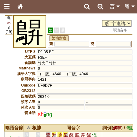
普
粵
鳥
鵿
196
8
繁
簡
港
單讀音字
(19)
繁簡對應
繁
簡
UTF-8
E9 B5 BF
大五碼
F3EF
倉頡碼
竹火日竹廿
Matthews
0
漢語大字典
（一版）4640；（二版）4946
康熙字典
1421
Unicode
U+9D7F
GB2312
四角號碼
2634.0
頻序 A/B
0
--
頻次 A/B
0
--
普通話
sh
ng
粵語音節
根據
同音字
詞例(
) /
&
解釋
備註
聲
升
勝
星
醒
腥
昇
猩
惺
黃
周