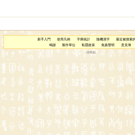
新手入門
使用凡例
字庫統計
隨機漢字
最近被搜索
鳴謝
製作單位
私隱政策
免責聲明
意見簿
（
管理員
）