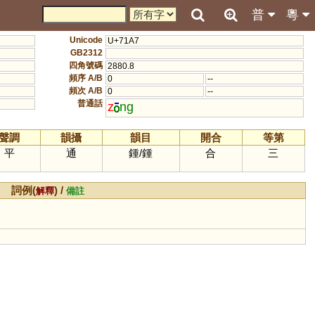
普
粵
Unicode
U+71A7
GB2312
四角號碼
2880.8
頻序 A/B
0
--
頻次 A/B
0
--
普通話
z
ng
聲調
韻攝
韻目
開合
等第
平
通
鍾
/
鍾
合
三
詞例(
) /
解釋
備註