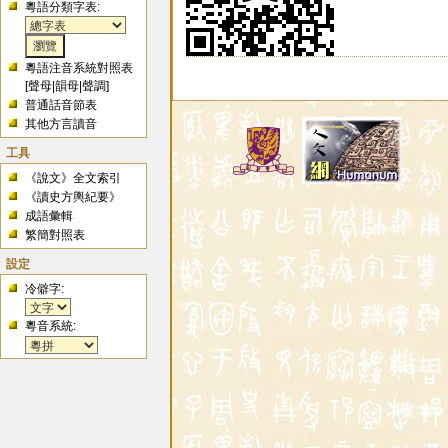
粵語分類字表:
粵語注音系統對照表
[
聲母
|
韻母
|
聲調
]
普通話音節表
其他方言讀音
工具
《說文》全文索引
《讀史方輿紀要》
成語彙輯
繁簡對照表
設定
冷僻字:
粵音系統: