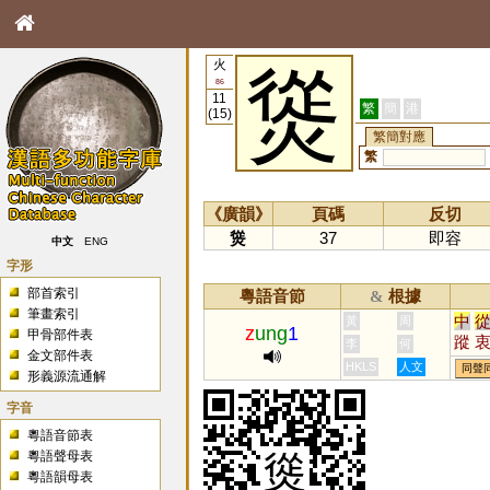
火
熧
86
11
繁
簡
港
(15)
繁簡對應
繁
《廣韻》
頁碼
反切
熧
37
即容
中文
ENG
字形
部首索引
粵語音節
根據
&
筆畫索引
中
黃
周
z
ung
1
甲骨部件表
蹤
李
何
金文部件表
忪
HKLS
人文
同聲
形義源流通解
鬷
蝬
字音
倧
粵語音節表
粵語聲母表
粵語韻母表