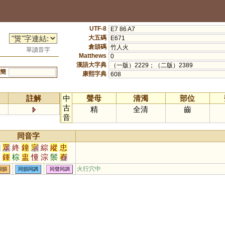
UTF-8
E7 86 A7
大五碼
E671
倉頡碼
竹人火
單讀音字
Matthews
0
漢語大字典
（一版）2229；（二版）2389
簡
康熙字典
608
註解
中
聲母
清濁
部位
古
精
全清
齒
音
同音字
從
眾
終
鐘
宗
綜
縱
忠
衷
鍾
棕
盅
憧
淙
鬃
舂
螽
舯
炂
稯
憃
蔠
豵
騣
火行穴中
同韻
同韻同調
同聲同調
樅
柊
繌
鼨
翪
猣
蹖
蝩
螤
鍐
艐
籦
朡
惾
嵕
潀
彸
妐
伀