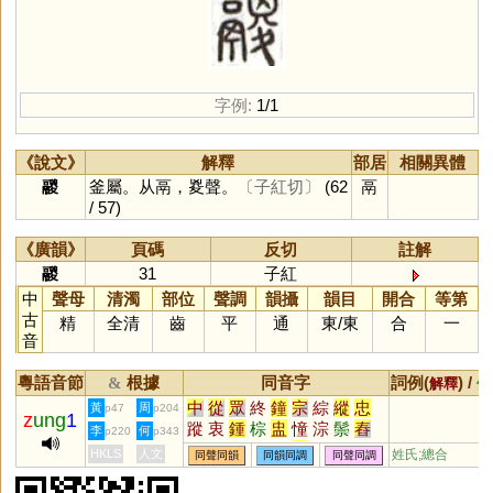
字例:
1/1
《說文》
解釋
部居
相關異體
鬷
釜屬。从鬲，㚇聲。
〔子紅切〕
(62
鬲
/ 57)
《廣韻》
頁碼
反切
註解
鬷
31
子紅
中
聲母
清濁
部位
聲調
韻攝
韻目
開合
等第
古
精
全清
齒
平
通
東
/
東
合
一
音
粵語音節
根據
同音字
詞例(
) /
&
解釋
備
中
從
眾
終
鐘
宗
綜
縱
忠
黃
周
p47
p204
z
ung
1
蹤
衷
鍾
棕
盅
憧
淙
鬃
舂
李
何
p220
p343
忪
螽
舯
猣
稯
憃
蔠
豵
騣
HKLS
人文
姓氏;總合
同聲同韻
同韻同調
同聲同調
樅
柊
繌
鼨
炂
翪
熧
蹖
蝩
蝬
螤
鍐
艐
籦
朡
惾
嵕
潀