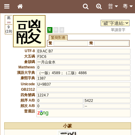
普
粵
鬲
鬷
193
9
繁
簡
港
單讀音字
(19)
繁簡對應
繁
簡
UTF-8
E9 AC B7
大五碼
F3C6
倉頡碼
一月山金水
Matthews
0
漢語大字典
（一版）4589；（二版）4886
康熙字典
1387
Unicode
U+9B37
GB2312
四角號碼
1224.7
頻序 A/B
0
5422
頻次 A/B
0
--
普通話
z
ng
小篆