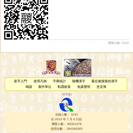
倧
彸
伀
妐
瀏覽次數: 3420
新手入門
使用凡例
字庫統計
隨機漢字
最近被搜索的漢字
鳴謝
製作單位
私隱政策
免責聲明
意見簿
（
管理員
）
在線人數： 3141
自 2014 年 7 月 8 日起
瀏覽人數： 80301378
使用次數： 294348365