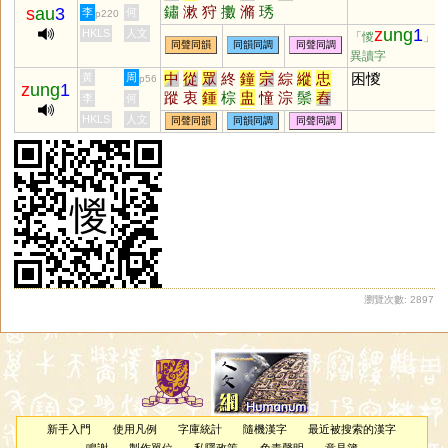
鏽
漱
狩
擻
滫
琇
s
au
3
李
何
p220
z
ung
1
HKLS
人文
「惾
」的
同聲同韻
同韻同調
同聲同調
異讀字
中
從
眾
終
鐘
宗
綜
縱
忠
困惾
黃
周
p56
z
ung
1
蹤
衷
鍾
棕
盅
憧
淙
鬃
舂
李
何
忪
螽
舯
猣
憃
翪
豵
騣
鬷
HKLS
人文
同聲同韻
同韻同調
同聲同調
樅
柊
繌
鼨
炂
蔠
熧
蹖
蝩
蝬
螤
鍐
艐
籦
朡
潀
嵕
稯
倧
彸
伀
妐
瀏覽次數: 2897
新手入門
使用凡例
字庫統計
隨機漢字
最近被搜索的漢字
鳴謝
製作單位
私隱政策
免責聲明
意見簿