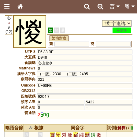
普
粵
心
惾
61
9
繁
簡
港
異讀字
(12)
繁簡對應
繁
簡
UTF-8
E6 83 BE
大五碼
D948
倉頡碼
心山金水
Matthews
0
漢語大字典
（一版）2330；（二版）2495
康熙字典
321
Unicode
U+60FE
GB2312
四角號碼
9204.7
頻序 A/B
0
5422
頻次 A/B
0
--
普通話
z
ng
粵語音節
根據
同音字
詞例(
) /
&
解釋
備
首
守
秀
瘦
宿
繡
獸
銹
嗽
黃
周