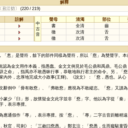
解釋
〔丑江切〕
(220 / 219)
註解
聲母
清濁
部位
中
書
全清
齒
古
徹
次清
舌
音
徹
次清
舌
，「
悤
」是聲符，餘下的部件同樣為聲符，所以「
憃
」為雙聲字。本
說認為金文用作本義，指愚蠢。金文文例見於毛公鼎和禹鼎。毛公鼎：
(朕)辟之命」，指禹亦不敢愚昧行事，恭敬地執行君主的命令。另，「
憃
家內外，忠厚地完成大小政事(王輝)。《說文》：「憃，愚也。从
文辭例中「毋有敢憃」、「弗敢憃」應視為不敢縱恣。「
憃
」又讀為
小篆少「
臼
」形，故懷疑金文此字並非「
憃
」字。他以為字從「
秦
」
字，表示專擅。
為應通假作「
專
」，表示專擅。按「
憃
」、「
專
」二字古音距離稍遠
．秋官．司刺》：「三赦曰憃愚。」鄭玄注：「憃愚，生而癡騃童昏