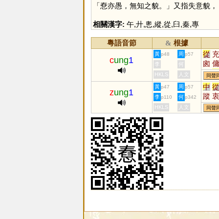
「憃亦愚，無知之貌。」又指失意貌，
相關漢字:
午
,
廾
,
悤
,
縱
,
從
,
臼
,
秦
,
專
粵語音節
根據
&
從
黃
周
p48
p57
c
ung
1
囪
李
何
艟
HKLS
人文
同聲
珫
中
黃
周
p47
p57
樅
z
ung
1
蹤
李
何
p110
p342
忪
HKLS
人文
同聲
樅
蝬
倧