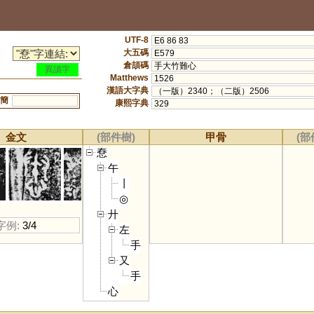
UTF-8
E6 86 83
大五碼
E579
倉頡碼
手大竹難心
異讀字
Matthews
1526
漢語大字典
（一版）2340；（二版）2506
簡
康熙字典
329
金文
(部件樹)
甲骨
(部
憃
午
丨
◎
廾
字例:
3/4
左
手
又
手
心