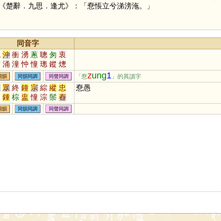
《楚辭．九思．逢尤》：「憃悵立兮涕滂沲。」
同音字
充
沖
衝
湧
蔥
聰
匆
衷
傭
涌
潼
忡
憧
璁
鏦
熜
悤
蟌
棇
嫞
暰
瑽
翀
祌
z
ung
1
「憃
」的異讀字
同韻
同韻同調
同聲同調
驄
瞛
罿
蓯
摐
浺
埇
茺
從
眾
終
鐘
宗
綜
縱
忠
憃愚
衷
鍾
棕
盅
憧
淙
鬃
舂
螽
舯
猣
稯
翪
豵
騣
鬷
同韻
同韻同調
同聲同調
柊
繌
鼨
炂
蔠
熧
蹖
蝩
螤
鍐
艐
籦
朡
惾
嵕
潀
彸
伀
妐