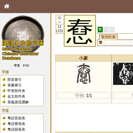
心
憃
61
11
繁
簡
港
(15)
繁簡對應
繁
小篆
中文
ENG
字形
部首索引
筆畫索引
甲骨部件表
字例:
1/1
金文部件表
形義源流通解
字音
粵語音節表
粵語聲母表
粵語韻母表