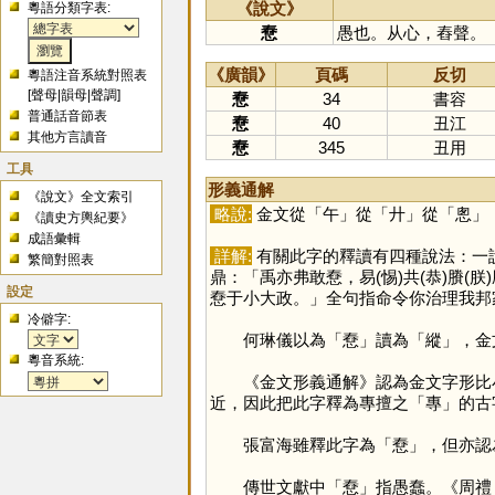
《說文》
粵語分類字表:
憃
愚也。从心，舂聲。
《廣韻》
頁碼
反切
粵語注音系統對照表
[
聲母
|
韻母
|
聲調
]
憃
34
書容
普通話音節表
憃
40
丑江
其他方言讀音
憃
345
丑用
工具
形義通解
《說文》全文索引
略說:
金文從「
午
」從「
廾
」從「
悤
」
《讀史方輿紀要》
成語彙輯
詳解:
有關此字的釋讀有四種說法：一
繁簡對照表
鼎：「禹亦弗敢憃，易(惕)共(恭)賸
設定
憃于小大政。」全句指命令你治理我邦
冷僻字:
何琳儀以為「
憃
」讀為「
縱
」，金
粵音系統:
《金文形義通解》認為金文字形比
近，因此把此字釋為專擅之「
專
」的古
張富海雖釋此字為「
憃
」，但亦認
傳世文獻中「
憃
」指愚蠢。《周禮