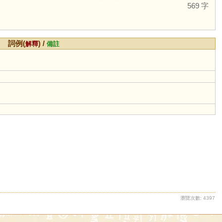
569 字
詞例(
) /
解釋
備註
瀏覽次數: 4397