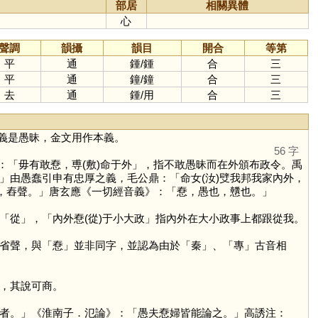
部居
相關異體
心
聲調
韻攝
韻目
開合
等第
平
通
鍾
/
鍾
合
三
平
通
鐘
/
鐘
合
三
去
通
鍾
/
用
合
三
義是愚昧，金文用作本義。
56 字
「毋有敢憃，尃(敷)命于外」，指不敢愚昧而在外頒布政令。禹
」由愚蠢引申有忠厚之義，毛公鼎：「命女(汝)䢃我邦我家內外，
心，舂聲。」唐玄應《一切經音義》：「憃，愚也，戇也。」
「
從
」，「內外憃(從)于小大政」指內外在大小政事上都跟從我。
省聲，與「
憃
」並非同字，並認為由於「
秦
」、「
專
」古音相
，其說可商。
者。」《淮南子．氾論》：「愚夫憃婦皆能論之。」高誘注：