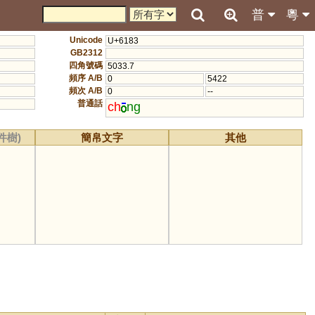
普
粵
Unicode
U+6183
GB2312
四角號碼
5033.7
頻序 A/B
0
5422
頻次 A/B
0
--
普通話
ch
ng
件樹)
簡帛文字
其他