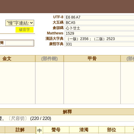
UTF-8
E6 86 A7
大五碼
BCA5
倉頡碼
心卜廿土
破音字
Matthews
1529
漢語大字典
（一版）2356；（二版）2523
簡
康熙字典
331
金文
(部件樹)
甲骨
(部
解釋
聲。
〔尺容切〕
(220 / 220)
註解
聲母
清濁
部位
中