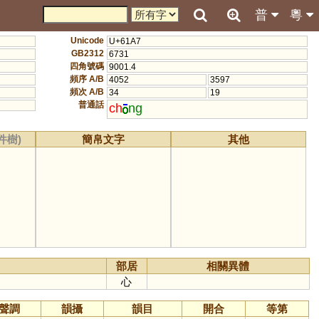
普
粵
Unicode
U+61A7
GB2312
6731
四角號碼
9001.4
頻序 A/B
4052
3597
頻次 A/B
34
19
普通話
ch
ng
件樹)
簡帛文字
其他
部居
相關異體
心
聲調
韻攝
韻目
開合
等第