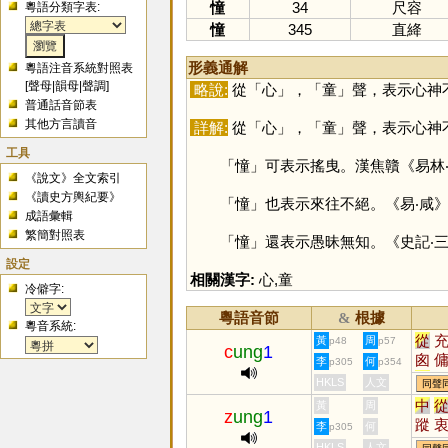
憧
34
尺容
粵語分類字表:
憧
345
直絳
形義通解
粵語注音系統對照表
[
聲母
|
韻母
|
聲調
]
略說:
從「
心
」，「
童
」聲，表示心神
普通話音節表
其他方言讀音
詳解:
從「
心
」，「
童
」聲，表示心神
工具
「
憧
」可表示搖曳。漢焦贛《易林
《說文》全文索引
《讀史方輿紀要》
「
憧
」也表示來往不絕。《易‧咸
成語彙輯
繁簡對照表
「
憧
」還表示愚昧無知。《史記‧
設定
相關漢字:
心
,
童
冷僻字:
粵語音節
根據
&
粵音系統:
從
黃
周
p48
p57
c
ung
1
囪
李
何
p305
p354
悤
HKLS
人文
同聲
珫
中
黃
周
z
ung
1
樅
蹤
李
何
p305
螽
HKLS
人文