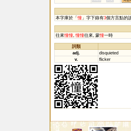
同聲
樅
蝬
倧
本字庫於「
憧
」字下錄有
3
個方言點的
往來
憧
憧
,
憧
憧
往來, 蒙
憧
一時
詞類
adj.
disquieted
v.
flicker