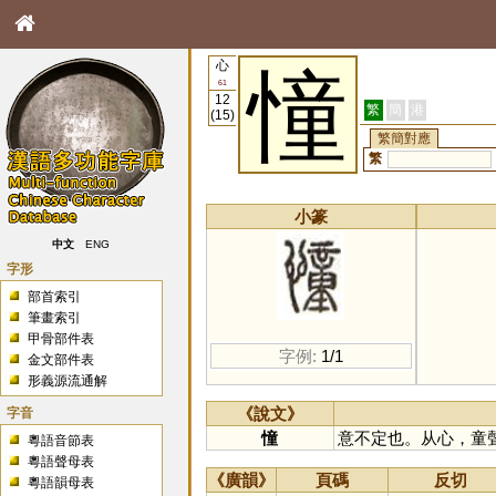
心
憧
61
12
繁
簡
港
(15)
繁簡對應
繁
小篆
中文
ENG
字形
部首索引
筆畫索引
甲骨部件表
字例:
1/1
金文部件表
形義源流通解
字音
《說文》
憧
意不定也。从心，童
粵語音節表
粵語聲母表
《廣韻》
頁碼
反切
粵語韻母表