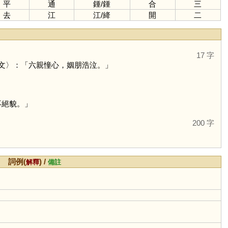
平
通
鍾
/
鍾
合
三
去
江
江
/
絳
開
二
17 字
文〉：「六親憧心，姻朋浩泣。」
不絕貌。」
200 字
詞例(
) /
解釋
備註