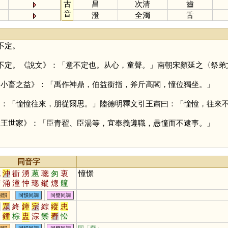
古
昌
次清
齒
音
澄
全濁
舌
不定。
不定。《說文》：「意不定也。从心，童聲。」南朝宋顏延之〈祭弟
‧小畜之益》：「禹作神鼎，伯益銜指，斧斤高閣，憧位獨坐。」
》：「憧憧往來，朋從爾思。」陸德明釋文引王肅曰：「憧憧，往來
三王世家》：「臣青翟、臣湯等，宜奉義遵職，愚憧而不逮事。」
同音字
充
沖
衝
湧
蔥
聰
匆
衷
憧憬
傭
涌
潼
忡
璁
鏦
熜
艟
蓯
暰
棇
嫞
祌
瑽
翀
瞛
同韻
同韻同調
同聲同調
驄
蟌
罿
憃
浺
摐
埇
茺
從
眾
終
鐘
宗
綜
縱
忠
衷
鍾
棕
盅
淙
鬃
舂
忪
舯
炂
稯
憃
蔠
豵
騣
鬷