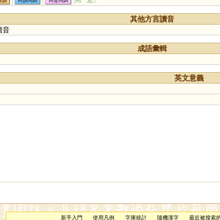
同「
憃
」
同韻
同韻同調
同聲同調
柊
繌
鼨
翪
猣
熧
蹖
蝩
螤
鍐
艐
籦
朡
惾
嵕
潀
其他方言讀音
彸
伀
妐
讀音
成語彙輯
英文意義
新手入門
使用凡例
字庫統計
隨機漢字
最近被搜索