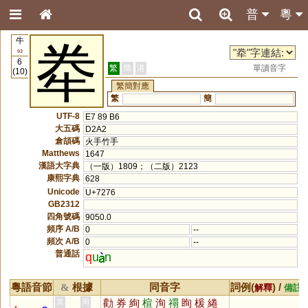
普
粵
牛
牶
93
6
繁
簡
港
單讀音字
(10)
繁簡對應
繁
簡
UTF-8
E7 89 B6
大五碼
D2A2
倉頡碼
火手竹手
Matthews
1647
漢語大字典
（一版）1809；（二版）2123
康熙字典
628
Unicode
U+7276
GB2312
四角號碼
9050.0
頻序 A/B
0
--
頻次 A/B
0
--
普通話
q
u
n
粵語音節
根據
同音字
詞例(
) /
&
解釋
備註
勸
券
絢
楦
洵
禤
眴
楥
綣
黃
周