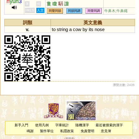
h
yun
3
敻
矎
駽
讂
李
何
HKLS
人文
牛鼻木;牛鼻繩
同聲同韻
同韻同調
同聲同調
詞類
英文意義
v.
to
string
a
cow
by
its
nose
瀏覽次數: 2436
新手入門
使用凡例
字庫統計
隨機漢字
最近被搜索的漢字
鳴謝
製作單位
私隱政策
免責聲明
意見簿
（
管理員
）